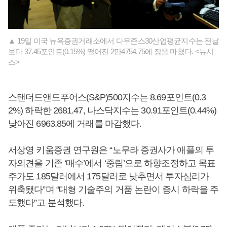
▲ 19일 미국 뉴욕증권거래소에서 다우존스30산업평균지수는 전날
보다 37.45포인트(0.15%) 떨어진 2만4754.75에 장을 마쳤다. <뉴시
스>
스탠더드앤드푸어스(S&P)500지수는 8.69포인트(0.3
2%) 하락한 2681.47, 나스닥지수는 30.91포인트(0.44%)
낮아진 6963.85에 거래를 마감했다.
서상영 키움증권 연구원은 “노무라 증권사가 애플의 투
자의견을 기존 ‘매수’에서 ‘중립’으로 하향조정하고 목표
주가도 185달러에서 175달러로 낮추면서 투자심리가
위축됐다”며 “대형 기술주의 거품 논란이 증시 하락을 주
도했다”고 분석했다.