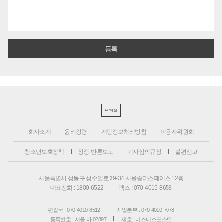
PC버전
회사소개
윤리강령
개인정보처리방침
이용자위원회
청소년보호정책
정정·반론보도
기사심의규정
불편신고
서울특별시 성동구 성수일로 39-34 서울숲더스페이스 12층
대표전화 : 1800-6522
팩스 : 070-4015-8658
편집국 : 070-4010-8512
사업본부 : 070-4010-7078
등록번호 : 서울 아 02897
제호 : 비즈니스포스트