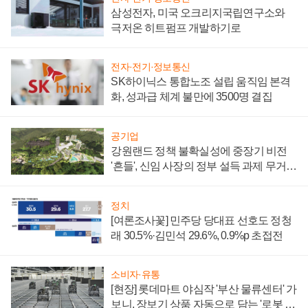
삼성전자, 미국 오크리지국립연구소와
극저온 히트펌프 개발하기로
전자·전기·정보통신
SK하이닉스 통합노조 설립 움직임 본격
화, 성과급 체계 불만에 3500명 결집
공기업
강원랜드 정책 불확실성에 중장기 비전
'흔들', 신임 사장의 정부 설득 과제 무거워
져
정치
[여론조사꽃] 민주당 당대표 선호도 정청
래 30.5%·김민석 29.6%, 0.9%p 초접전
소비자·유통
[현장] 롯데마트 야심작 '부산 물류센터' 가
보니, 장보기 상품 자동으로 담는 '로봇 40