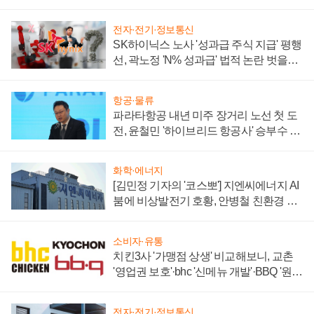
전자·전기·정보통신
SK하이닉스 노사 '성과급 주식 지급' 평행
선, 곽노정 'N% 성과급' 법적 논란 벗을지
주목
항공·물류
파라타항공 내년 미주 장거리 노선 첫 도
전, 윤철민 '하이브리드 항공사' 승부수 통
할까
화학·에너지
[김민정 기자의 '코스뽀'] 지엔씨에너지 AI
붐에 비상발전기 호황, 안병철 친환경 에
너지 발전전문기업 향한다
소비자·유통
치킨3사 '가맹점 상생' 비교해보니, 교촌
'영업권 보호'·bhc '신메뉴 개발'·BBQ '원가
부담'
전자·전기·정보통신