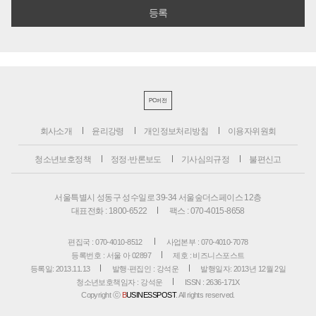
PC버전
회사소개
윤리강령
개인정보처리방침
이용자위원회
청소년보호정책
정정·반론보도
기사심의규정
불편신고
서울특별시 성동구 성수일로 39-34 서울숲더스페이스 12층
대표전화 : 1800-6522
팩스 : 070-4015-8658
편집국 : 070-4010-8512
사업본부 : 070-4010-7078
등록번호 : 서울 아 02897
제호 : 비즈니스포스트
등록일: 2013.11.13
발행·편집인 : 강석운
발행일자: 2013년 12월 2일
청소년보호책임자 : 강석운
ISSN : 2636-171X
Copyright ⓒ
B
USINESSPOST
. All rights reserved.