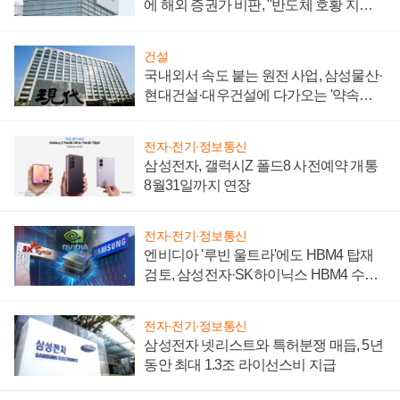
에 해외 증권가 비판, "반도체 호황 지속
성 의문"
건설
국내외서 속도 붙는 원전 사업, 삼성물산·
현대건설·대우건설에 다가오는 '약속의
시간'
전자·전기·정보통신
삼성전자, 갤럭시Z 폴드8 사전예약 개통
8월31일까지 연장
전자·전기·정보통신
엔비디아 '루빈 울트라'에도 HBM4 탑재
검토, 삼성전자·SK하이닉스 HBM4 수율
에 주도권 갈린다
전자·전기·정보통신
삼성전자 넷리스트와 특허분쟁 매듭, 5년
동안 최대 1.3조 라이선스비 지급