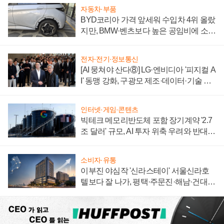
자동차·부품
BYD코리아 가격 앞세워 수입차 4위 올랐
지만, BMW·벤츠보다 높은 공임비에 소비
자 불만 폭발
전자·전기·정보통신
[AI 뭉쳐야 산다⑧] LG·엔비디아 '피지컬 A
I' 동맹 강화, 구광모 제조·데이터·기술 결
집해 종합 로보틱스 기업으로
인터넷·게임·콘텐츠
빅테크 메모리반도체 포함 장기계약 '2.7
조 달러' 규모, AI 투자 위축 우려와 반대
신호
소비자·유통
이부진 야심작 '신라스테이' 서울신라호
텔보다 잘 나가, 평택·주문진·해남·건대로
성장판 더 넓힌다