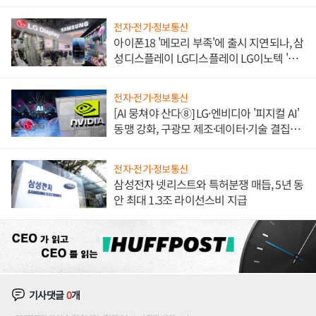
쌍끌이'로 내수 방어
전자·전기·정보통신
아이폰18 '메모리 부족'에 출시 지연되나, 삼
성디스플레이 LG디스플레이 LG이노텍 '탈
애플' 수익 다각화 속도
전자·전기·정보통신
[AI 뭉쳐야 산다⑧] LG·엔비디아 '피지컬 AI'
동맹 강화, 구광모 제조·데이터·기술 결집
해 종합 로보틱스 기업으로
전자·전기·정보통신
삼성전자 넷리스트와 특허분쟁 매듭, 5년 동
안 최대 1.3조 라이선스비 지급
기사댓글
0
개