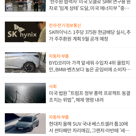
'한수원 협력사' 미국 오클로 SMR 연구용 원
자로 '임계 상태' 도달, 미국 에너지부 "중요
한 이정표"
전자·전기·정보통신
SK하이닉스 1주당 375원 현금배당 실시, 추
가 주주환원 계획 9월 공개 예정
자동차·부품
BYD코리아 가격 앞세워 수입차 4위 올랐지
만, BMW·벤츠보다 높은 공임비에 소비자
불만 폭발
사회
미국 법원 "트럼프 정부 풍력 프로젝트 동결
조치는 위법", 해제 명령 내려
자동차·부품
현대차 올해 SUV 국내 베스트셀러 톱10에
서 싼타페만 자리매김, 그랜저·아반떼 '세단