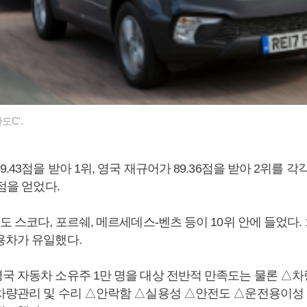
도C'.
.43점을 받아 1위, 영국 재규어가 89.36점을 받아 2위를 각
3점을 얻었다.
도 스코다, 포르쉐, 메르세데스-벤츠 등이 10위 안에 들었다. 
용차가 유일했다.
국 자동차 소유주 1만 명을 대상 전반적 만족도는 물론 △
차량관리 및 수리 △안락함 △실용성 △안전도 △운전용이성