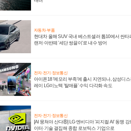
내려
자동차·부품
현대차 올해 SUV 국내 베스트셀러 톱10에서 싼타
랜저·아반떼 '세단 쌍끌이'로 내수 방어
전자·전기·정보통신
아이폰18 '메모리 부족'에 출시 지연되나, 삼성디
레이 LG이노텍 '탈애플' 수익 다각화 속도
전자·전기·정보통신
[AI 뭉쳐야 산다⑧] LG·엔비디아 '피지컬 AI' 동맹 
이터·기술 결집해 종합 로보틱스 기업으로