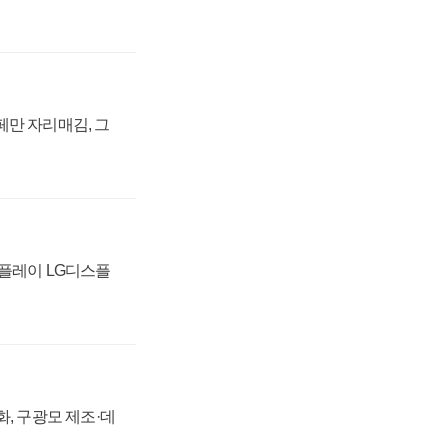
페만 자리매김, 그
스플레이 LG디스플
강화, 구광모 제조·데