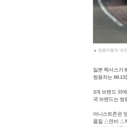
▲ 쌍용자동차 '코란
일본 렉서스가 89
쌍용차는 89.1
3개 브랜드 외에
국 브랜드는 쌍
어니스트존은 영
품질 △연비 △