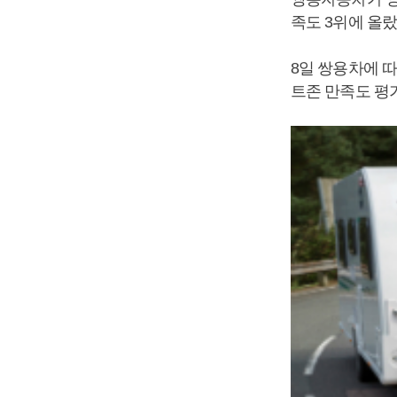
족도 3위에 올랐
8일 쌍용차에 따
트존 만족도 평가