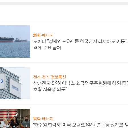
화학·에너지
로이터 "정제연료 3만 톤 한국에서 러시아로 이동"
격에 수요 늘어
전자·전기·정보통신
삼성전자 SK하이닉스 소극적 주주환원에 해외 증권
호황 지속성 의문"
화학·에너지
'한수원 협력사' 미국 오클로 SMR 연구용 원자로 '임