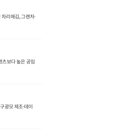
 자리매김, 그랜저·
·벤츠보다 높은 공임
화, 구광모 제조·데이