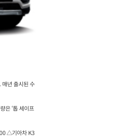
 매년 출시된 수
량은 ‘톱 세이프
0 △기아차 K3