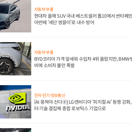
자동차·부품
현대차 올해 SUV 국내 베스트셀러 톱10에서 싼타페만
아반떼 '세단 쌍끌이'로 내수 방어
자동차·부품
BYD코리아 가격 앞세워 수입차 4위 올랐지만, BMW
비에 소비자 불만 폭발
전자·전기·정보통신
[AI 뭉쳐야 산다⑧] LG·엔비디아 '피지컬 AI' 동맹 강
터·기술 결집해 종합 로보틱스 기업으로