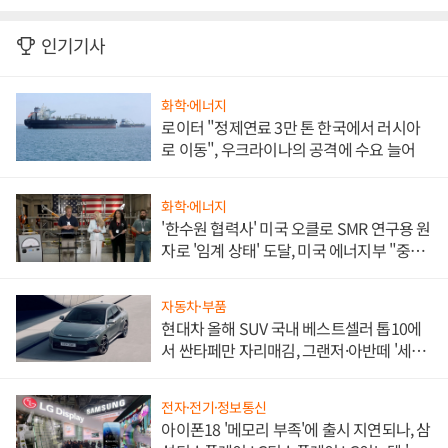
인기기사
화학·에너지
로이터 "정제연료 3만 톤 한국에서 러시아
로 이동", 우크라이나의 공격에 수요 늘어
화학·에너지
'한수원 협력사' 미국 오클로 SMR 연구용 원
자로 '임계 상태' 도달, 미국 에너지부 "중요
한 이정표"
자동차·부품
현대차 올해 SUV 국내 베스트셀러 톱10에
서 싼타페만 자리매김, 그랜저·아반떼 '세단
쌍끌이'로 내수 방어
전자·전기·정보통신
아이폰18 '메모리 부족'에 출시 지연되나, 삼