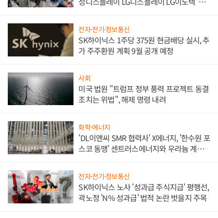
성디스플레이 LG디스플레이 LG이노텍 '탈
애플' 수익 다각화 속도
전자·전기·정보통신
SK하이닉스 1주당 375원 현금배당 실시, 추
가 주주환원 계획 9월 공개 예정
사회
미국 법원 "트럼프 정부 풍력 프로젝트 동결
조치는 위법", 해제 명령 내려
화학·에너지
'DL이앤씨 SMR 협력사' X에너지, '한수원 포
스코 동맹' 센트러스에너지와 우라늄 계약
체결
전자·전기·정보통신
SK하이닉스 노사 '성과급 주식지급' 평행선,
곽노정 'N% 성과급' 법적 논란 벗을지 주목