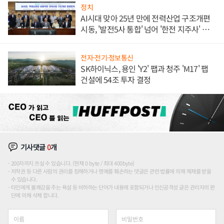
정치
AI시대 맞아 25년 만에 전력산업 구조개편
시동, '발전5사 통합' 넘어 '한전 지주사' 재편
론도
전자·전기·정보통신
SK하이닉스, 용인 'Y2' 팹과 청주 'M17' 팹
건설에 54조 투자 결정
기사댓글
0
개
200자까지 쓰실 수 있습니다. (현재 0 byte / 최대 400byte)
저작권 등 다른 사람의 권리를 침해하거나 명예를 훼손하는 댓글은 관련 법률에 의해 제재를 받을
수 있습니다.
타인에게 불쾌감을 주는 욕설 등 비하하는 단어가 내용에 포함되거나 인신공격성 글은 관리자의 판
단에 의해 삭제 합니다.