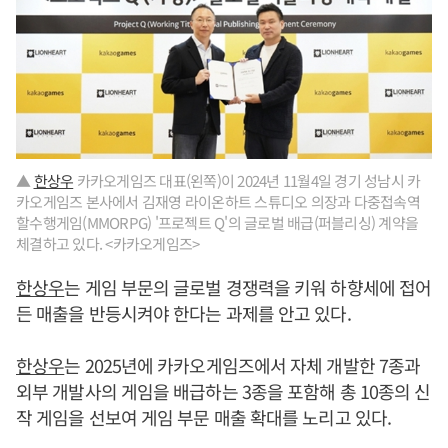
▲
한상우
카카오게임즈 대표(왼쪽)이 2024년 11월4일 경기 성남시 카
카오게임즈 본사에서 김재영 라이온하트 스튜디오 의장과 다중접속역
할수행게임(MMORPG) '프로젝트 Q'의 글로벌 배급(퍼블리싱) 계약을
체결하고 있다. <카카오게임즈>
한상우
는 게임 부문의 글로벌 경쟁력을 키워 하향세에 접어
든 매출을 반등시켜야 한다는 과제를 안고 있다.
한상우
는 2025년에 카카오게임즈에서 자체 개발한 7종과
외부 개발사의 게임을 배급하는 3종을 포함해 총 10종의 신
작 게임을 선보여 게임 부문 매출 확대를 노리고 있다.