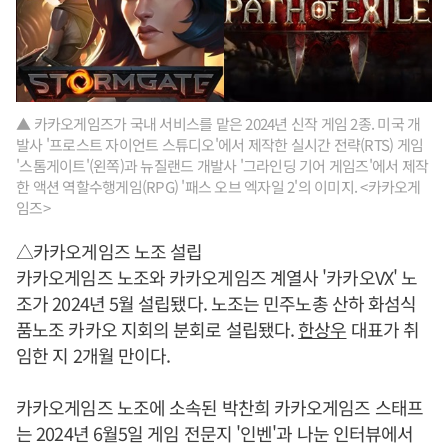
▲ 카카오게임즈가 국내 서비스를 맡은 2024년 신작 게임 2종. 미국 개
발사 '프로스트 자이언트 스튜디오'에서 제작한 실시간 전략(RTS) 게임
'스톰게이트'(왼쪽)과 뉴질랜드 개발사 '그라인딩 기어 게임즈'에서 제작
한 액션 역할수행게임(RPG) '패스 오브 엑자일 2'의 이미지. <카카오게
임즈>
△카카오게임즈 노조 설립
카카오게임즈 노조와 카카오게임즈 계열사 '카카오VX' 노
조가 2024년 5월 설립됐다. 노조는 민주노총 산하 화섬식
품노조 카카오 지회의 분회로 설립됐다.
한상우
대표가 취
임한 지 2개월 만이다.
카카오게임즈 노조에 소속된 박찬희 카카오게임즈 스태프
는 2024년 6월5일 게임 전문지 '인벤'과 나눈 인터뷰에서