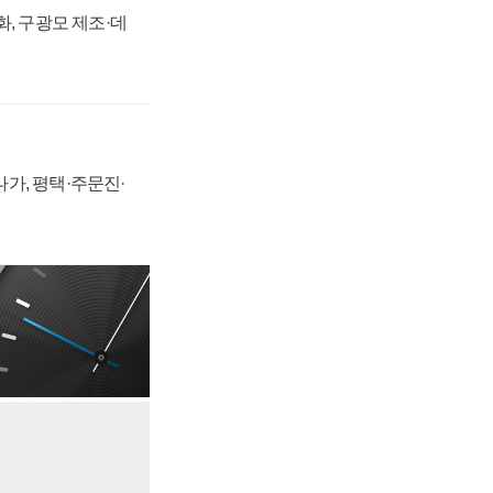
강화, 구광모 제조·데
가, 평택·주문진·