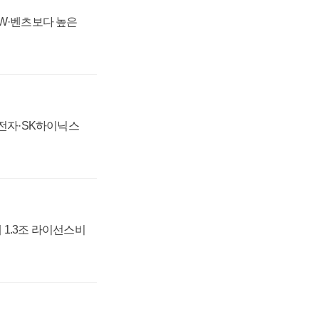
MW·벤츠보다 높은
성전자·SK하이닉스
 1.3조 라이선스비