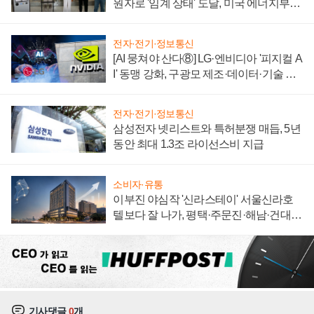
원자로 '임계 상태' 도달, 미국 에너지부
"중요한 이정표"
전자·전기·정보통신
[AI 뭉쳐야 산다⑧] LG·엔비디아 '피지컬 A
I' 동맹 강화, 구광모 제조·데이터·기술 결
집해 종합 로보틱스 기업으로
전자·전기·정보통신
삼성전자 넷리스트와 특허분쟁 매듭, 5년
동안 최대 1.3조 라이선스비 지급
소비자·유통
이부진 야심작 '신라스테이' 서울신라호
텔보다 잘 나가, 평택·주문진·해남·건대로
성장판 더 넓힌다
기사댓글
0
개