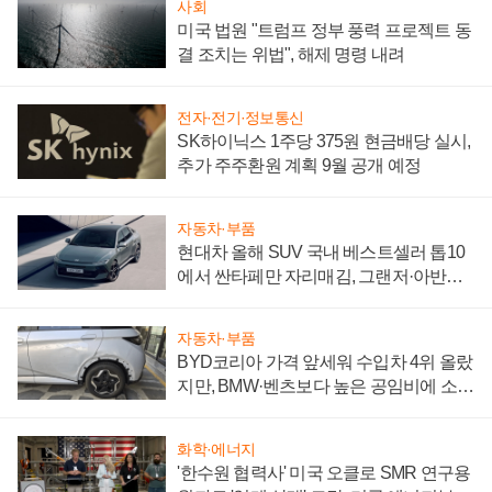
사회
미국 법원 "트럼프 정부 풍력 프로젝트 동
결 조치는 위법", 해제 명령 내려
전자·전기·정보통신
SK하이닉스 1주당 375원 현금배당 실시,
추가 주주환원 계획 9월 공개 예정
자동차·부품
현대차 올해 SUV 국내 베스트셀러 톱10
에서 싼타페만 자리매김, 그랜저·아반떼
'세단 쌍끌이'로 내수 방어
자동차·부품
BYD코리아 가격 앞세워 수입차 4위 올랐
지만, BMW·벤츠보다 높은 공임비에 소비
자 불만 폭발
화학·에너지
'한수원 협력사' 미국 오클로 SMR 연구용