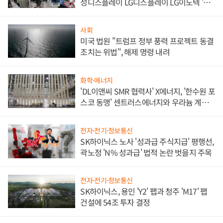
성디스플레이 LG디스플레이 LG이노텍 '탈
애플' 수익 다각화 속도
사회
미국 법원 "트럼프 정부 풍력 프로젝트 동결
조치는 위법", 해제 명령 내려
화학·에너지
'DL이앤씨 SMR 협력사' X에너지, '한수원 포
스코 동맹' 센트러스에너지와 우라늄 계약
체결
전자·전기·정보통신
SK하이닉스 노사 '성과급 주식지급' 평행선,
곽노정 'N% 성과급' 법적 논란 벗을지 주목
전자·전기·정보통신
SK하이닉스, 용인 'Y2' 팹과 청주 'M17' 팹
건설에 54조 투자 결정