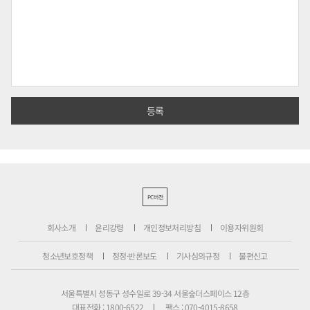
PC버전
회사소개
윤리강령
개인정보처리방침
이용자위원회
청소년보호정책
정정·반론보도
기사심의규정
불편신고
서울특별시 성동구 성수일로 39-34 서울숲더스페이스 12층
대표전화 : 1800-6522
팩스 : 070-4015-8658