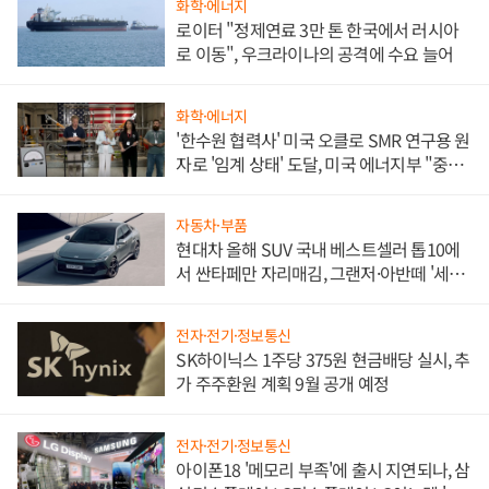
화학·에너지
로이터 "정제연료 3만 톤 한국에서 러시아
로 이동", 우크라이나의 공격에 수요 늘어
화학·에너지
'한수원 협력사' 미국 오클로 SMR 연구용 원
자로 '임계 상태' 도달, 미국 에너지부 "중요
한 이정표"
자동차·부품
현대차 올해 SUV 국내 베스트셀러 톱10에
서 싼타페만 자리매김, 그랜저·아반떼 '세단
쌍끌이'로 내수 방어
전자·전기·정보통신
SK하이닉스 1주당 375원 현금배당 실시, 추
가 주주환원 계획 9월 공개 예정
전자·전기·정보통신
아이폰18 '메모리 부족'에 출시 지연되나, 삼