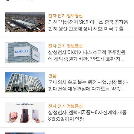
전자·전기·정보통신
외신 "삼성전자 SK하이닉스 중국 공장용
현지 생산 반도체 장비 시험, 미국 수출통
제 대비"
전자·전기·정보통신
삼성전자 SK하이닉스 소극적 주주환원
에 해외 증권가 비판, "반도체 호황 지속
성 의문"
건설
국내외서 속도 붙는 원전 사업, 삼성물산·
현대건설·대우건설에 다가오는 '약속의
시간'
전자·전기·정보통신
삼성전자, 갤럭시Z 폴드8 사전예약 개통
8월31일까지 연장