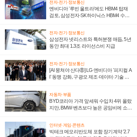
전자·전기·정보통신
엔비디아 '루빈 울트라'에도 HBM4 탑재
검토, 삼성전자·SK하이닉스 HBM4 수율
에 주도권 갈린다
전자·전기·정보통신
삼성전자 넷리스트와 특허분쟁 매듭, 5년
동안 최대 1.3조 라이선스비 지급
전자·전기·정보통신
[AI 뭉쳐야 산다⑧] LG·엔비디아 '피지컬 A
I' 동맹 강화, 구광모 제조·데이터·기술 결
집해 종합 로보틱스 기업으로
자동차·부품
BYD코리아 가격 앞세워 수입차 4위 올랐
지만, BMW·벤츠보다 높은 공임비에 소비
자 불만 폭발
인터넷·게임·콘텐츠
빅테크 메모리반도체 포함 장기계약 '2.7