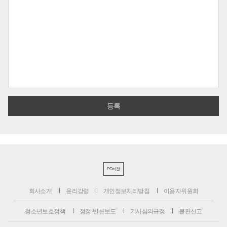
PC버전
회사소개
윤리강령
개인정보처리방침
이용자위원회
청소년보호정책
정정·반론보도
기사심의규정
불편신고