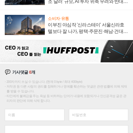
조 달러' 규모, AI 투자 위축 우려와 반대
신호
소비자·유통
이부진 야심작 '신라스테이' 서울신라호
텔보다 잘 나가, 평택·주문진·해남·건대로
성장판 더 넓힌다
기사댓글
0
개
200자까지 쓰실 수 있습니다. (현재 0 byte / 최대 400byte)
저작권 등 다른 사람의 권리를 침해하거나 명예를 훼손하는 댓글은 관련 법률에 의해 제재
를 받을 수 있습니다.
타인에게 불쾌감을 주는 욕설 등 비하하는 단어가 내용에 포함되거나 인신공격성 글은 관
리자의 판단에 의해 삭제 합니다.