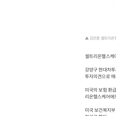
▲ 김만훈 셀트리온
셀트리온헬스케어
강양구 현대차투
투자의견으로 매수
미국의 보험 환
리온헬스케어에도
미국 보건복지부