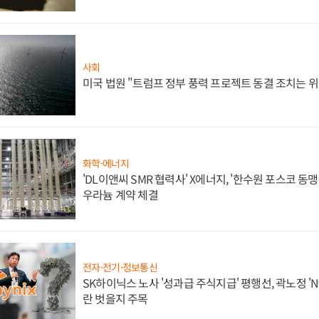
사회
미국 법원 "트럼프 정부 풍력 프로젝트 동결 조치는 위
화학·에너지
'DL이앤씨 SMR 협력사' X에너지, '한수원 포스코 
우라늄 계약 체결
전자·전기·정보통신
SK하이닉스 노사 '성과급 주식지급' 평행선, 곽노정 'N
란 벗을지 주목