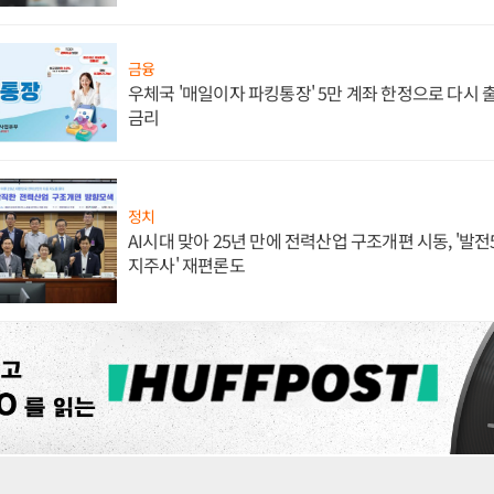
금융
우체국 '매일이자 파킹통장' 5만 계좌 한정으로 다시 출시
금리
정치
AI시대 맞아 25년 만에 전력산업 구조개편 시동, '발전5
지주사' 재편론도