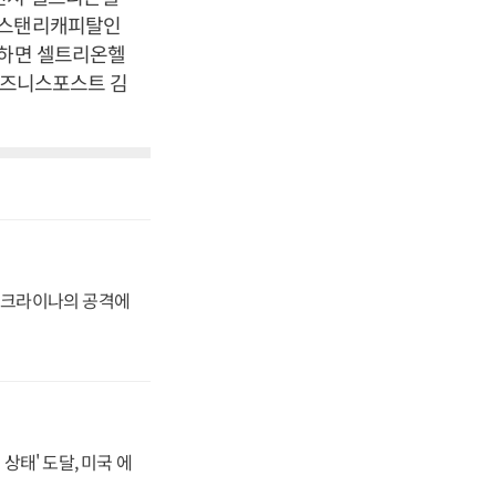
모건스탠리캐피탈인
장하면 셀트리온헬
비즈니스포스트 김
 우크라이나의 공격에
상태' 도달, 미국 에