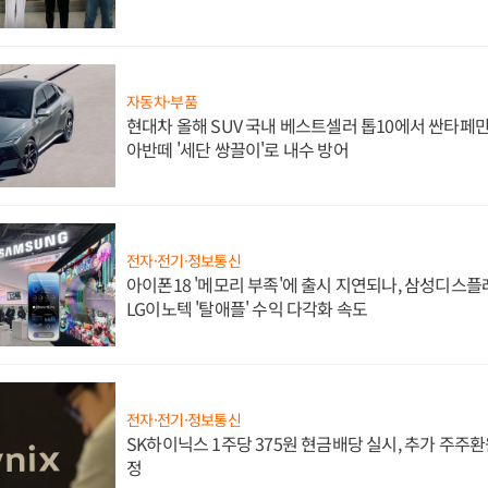
자동차·부품
현대차 올해 SUV 국내 베스트셀러 톱10에서 싼타페만
아반떼 '세단 쌍끌이'로 내수 방어
전자·전기·정보통신
아이폰18 '메모리 부족'에 출시 지연되나, 삼성디스
LG이노텍 '탈애플' 수익 다각화 속도
전자·전기·정보통신
SK하이닉스 1주당 375원 현금배당 실시, 추가 주주환
정