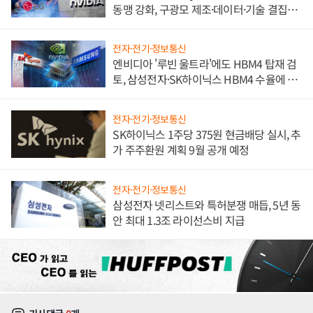
동맹 강화, 구광모 제조·데이터·기술 결집
해 종합 로보틱스 기업으로
전자·전기·정보통신
엔비디아 '루빈 울트라'에도 HBM4 탑재 검
토, 삼성전자·SK하이닉스 HBM4 수율에 주
도권 갈린다
전자·전기·정보통신
SK하이닉스 1주당 375원 현금배당 실시, 추
가 주주환원 계획 9월 공개 예정
전자·전기·정보통신
삼성전자 넷리스트와 특허분쟁 매듭, 5년 동
안 최대 1.3조 라이선스비 지급