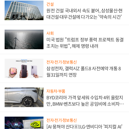
건설
원전 건설 국내외서 속도 붙어, 삼성물산·현
대건설·대우건설에 다가오는 '약속의 시간'
사회
미국 법원 "트럼프 정부 풍력 프로젝트 동결
조치는 위법", 해제 명령 내려
전자·전기·정보통신
삼성전자, 갤럭시Z 폴드8 사전예약 개통 8
월31일까지 연장
자동차·부품
BYD코리아 가격 앞세워 수입차 4위 올랐지
만, BMW·벤츠보다 높은 공임비에 소비자
불만 폭발
전자·전기·정보통신
[AI 뭉쳐야 산다⑧] LG·엔비디아 '피지컬 AI'