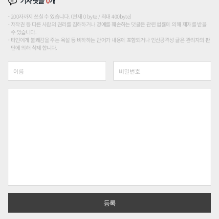
기사댓글
0
개
200자까지 쓰실 수 있습니다. (현재 0 byte / 최대 400byte)
저작권 등 다른 사람의 권리를 침해하거나 명예를 훼손하는 댓글은 관련 법률에 의해 제재를 받을
수 있습니다.
타인에게 불쾌감을 주는 욕설 등 비하하는 단어가 내용에 포함되거나 인신공격성 글은 관리자의 판
단에 의해 삭제 합니다.