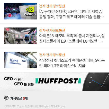
전자·전기·정보통신
[AI 뭉쳐야 산다⑧] LG·엔비디아 '피지컬 AI'
동맹 강화, 구광모 제조·데이터·기술 결집
해 종합 로보틱스 기업으로
전자·전기·정보통신
아이폰18 '메모리 부족'에 출시 지연되나, 삼
성디스플레이 LG디스플레이 LG이노텍 '탈
애플' 수익 다각화 속도
전자·전기·정보통신
삼성전자 넷리스트와 특허분쟁 매듭, 5년 동
안 최대 1.3조 라이선스비 지급
기사댓글
0
개
200자까지 쓰실 수 있습니다. (현재 0 byte / 최대 400byte)