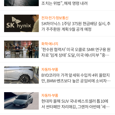
조치는 위법", 해제 명령 내려
전자·전기·정보통신
SK하이닉스 1주당 375원 현금배당 실시, 추
가 주주환원 계획 9월 공개 예정
화학·에너지
'한수원 협력사' 미국 오클로 SMR 연구용 원
자로 '임계 상태' 도달, 미국 에너지부 "중요
한 이정표"
자동차·부품
BYD코리아 가격 앞세워 수입차 4위 올랐지
만, BMW·벤츠보다 높은 공임비에 소비자
불만 폭발
자동차·부품
현대차 올해 SUV 국내 베스트셀러 톱10에
서 싼타페만 자리매김, 그랜저·아반떼 '세단
쌍끌이'로 내수 방어