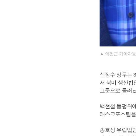
▲ 이형근 기아자동
신장수 상무는 
서 북미 생산법
고문으로 물러났
백현철 둥펑위에
태스크포스팀을 
송호성 유럽법인