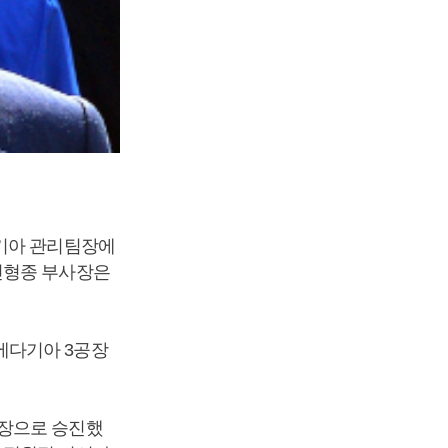
다기아 관리팀장에
신형종 부사장은
에다기아 3공장
사장으로 승진했