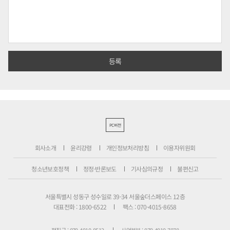
PC버전
회사소개
윤리강령
개인정보처리방침
이용자위원회
청소년보호정책
정정·반론보도
기사심의규정
불편신고
서울특별시 성동구 성수일로 39-34 서울숲더스페이스 12층
대표전화 : 1800-6522
팩스 : 070-4015-8658
편집국 : 070-4010-8512
사업본부 : 070-4010-7078