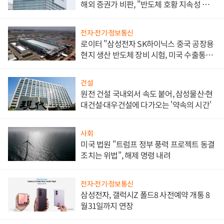
해외 증권가 비판, "반도체 호황 지속성 의
문"
전자·전기·정보통신
로이터 "삼성전자 SK하이닉스 중국 공장용
현지 생산 반도체 장비 시험, 미국 수출통제
대비"
건설
원전 건설 국내외서 속도 붙어, 삼성물산·현
대건설·대우건설에 다가오는 '약속의 시간'
사회
미국 법원 "트럼프 정부 풍력 프로젝트 동결
조치는 위법", 해제 명령 내려
전자·전기·정보통신
삼성전자, 갤럭시Z 폴드8 사전예약 개통 8
월31일까지 연장