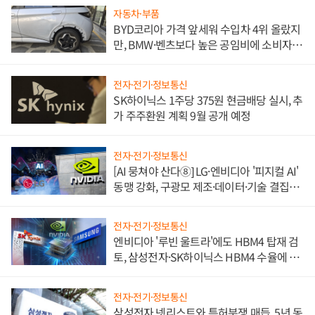
자동차·부품
BYD코리아 가격 앞세워 수입차 4위 올랐지
만, BMW·벤츠보다 높은 공임비에 소비자
불만 폭발
전자·전기·정보통신
SK하이닉스 1주당 375원 현금배당 실시, 추
가 주주환원 계획 9월 공개 예정
전자·전기·정보통신
[AI 뭉쳐야 산다⑧] LG·엔비디아 '피지컬 AI'
동맹 강화, 구광모 제조·데이터·기술 결집
해 종합 로보틱스 기업으로
전자·전기·정보통신
엔비디아 '루빈 울트라'에도 HBM4 탑재 검
토, 삼성전자·SK하이닉스 HBM4 수율에 주
도권 갈린다
전자·전기·정보통신
삼성전자 넷리스트와 특허분쟁 매듭, 5년 동