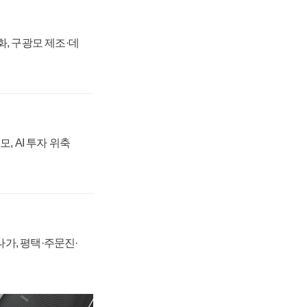
강화, 구광모 제조·데
, AI 투자 위축
가, 평택·주문진·