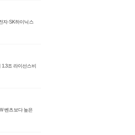
성전자·SK하이닉스
 1.3조 라이선스비
MW·벤츠보다 높은