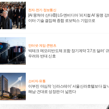
전자·전기·정보통신
[AI 뭉쳐야 산다⑧] LG·엔비디아 '피지컬 AI' 동맹 
이터·기술 결집해 종합 로보틱스 기업으로
인터넷·게임·콘텐츠
빅테크 메모리반도체 포함 장기계약 '2.7조 달러' 규모
우려와 반대 신호
소비자·유통
이부진 야심작 '신라스테이' 서울신라호텔보다 잘 나
해남·건대로 성장판 더 넓힌다