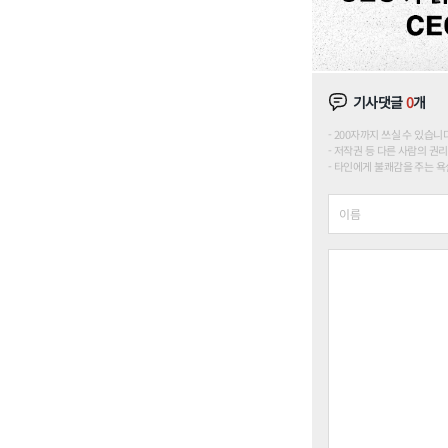
기사댓글
0
개
200자까지 쓰실 수 있습니다. (
저작권 등 다른 사람의 권리
타인에게 불쾌감을 주는 욕설