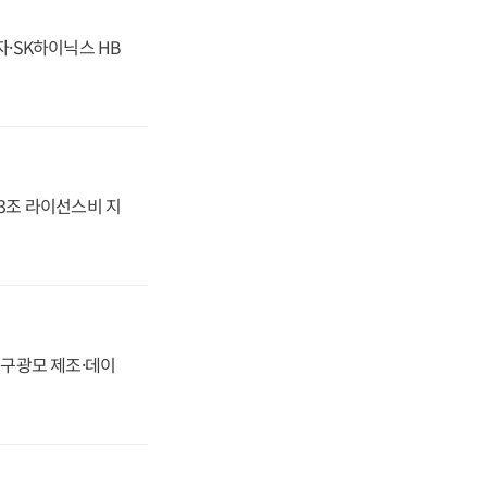
자·SK하이닉스 HB
.3조 라이선스비 지
화, 구광모 제조·데이