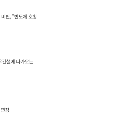
비판, "반도체 호황
대우건설에 다가오는
지 연장