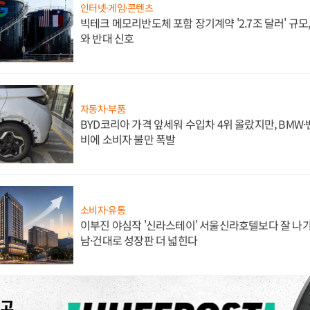
인터넷·게임·콘텐츠
빅테크 메모리반도체 포함 장기계약 '2.7조 달러' 규모,
와 반대 신호
자동차·부품
BYD코리아 가격 앞세워 수입차 4위 올랐지만, BMW
비에 소비자 불만 폭발
소비자·유통
이부진 야심작 '신라스테이' 서울신라호텔보다 잘 나가
남·건대로 성장판 더 넓힌다