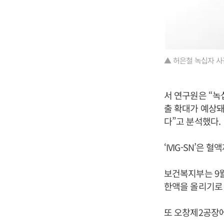
▲ 허은철 녹십자 사
서 연구원은 “녹
출 확대가 예상돼 
다”고 분석했다.
‘IVIG-SN’
보건복지부는 9
한액을 올리기로 했
또 오창제2공장