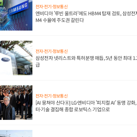
전자·전기·정보통신
엔비디아 '루빈 울트라'에도 HBM4 탑재 검토, 삼성전
M4 수율에 주도권 갈린다
전자·전기·정보통신
삼성전자 넷리스트와 특허분쟁 매듭, 5년 동안 최대 1
급
전자·전기·정보통신
[AI 뭉쳐야 산다⑧] LG·엔비디아 '피지컬 AI' 동맹 강
터·기술 결집해 종합 로보틱스 기업으로