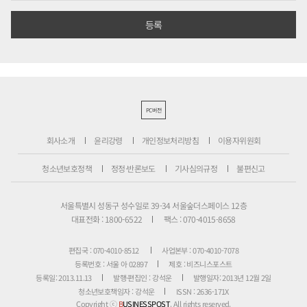
PC버전
회사소개
윤리강령
개인정보처리방침
이용자위원회
청소년보호정책
정정·반론보도
기사심의규정
불편신고
서울특별시 성동구 성수일로 39-34 서울숲더스페이스 12층
대표전화 : 1800-6522
팩스 : 070-4015-8658
편집국 : 070-4010-8512
사업본부 : 070-4010-7078
등록번호 : 서울 아 02897
제호 : 비즈니스포스트
등록일: 2013.11.13
발행·편집인 : 강석운
발행일자: 2013년 12월 2일
청소년보호책임자 : 강석운
ISSN : 2636-171X
Copyright ⓒ
B
USINESSPOST
. All rights reserved.