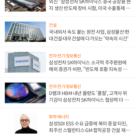
외신 "삼성전자 SK하이닉스 중국 공장용 현
지 생산 반도체 장비 시험, 미국 수출통제 대
비"
건설
국내외서 속도 붙는 원전 사업, 삼성물산·현
대건설·대우건설에 다가오는 '약속의 시간'
전자·전기·정보통신
삼성전자 SK하이닉스 소극적 주주환원에
해외 증권가 비판, "반도체 호황 지속성 의
문"
전자·전기·정보통신
D램과 HBM 내년 물량도 '품절', 고객사 위
기감이 삼성전자 SK하이닉스 협상력 더 키
워
화학·에너지
삼성SDI ESS 수요 급증에 북미 증설 타진,
최주선 스텔란티스·GM 합작공장 건설 재추