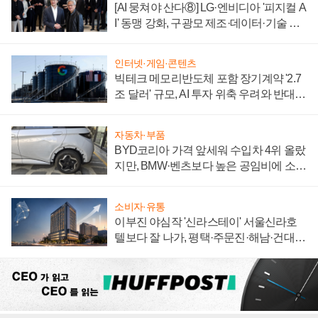
[AI 뭉쳐야 산다⑧] LG·엔비디아 '피지컬 A
I' 동맹 강화, 구광모 제조·데이터·기술 결
집해 종합 로보틱스 기업으로
인터넷·게임·콘텐츠
빅테크 메모리반도체 포함 장기계약 '2.7
조 달러' 규모, AI 투자 위축 우려와 반대
신호
자동차·부품
BYD코리아 가격 앞세워 수입차 4위 올랐
지만, BMW·벤츠보다 높은 공임비에 소비
자 불만 폭발
소비자·유통
이부진 야심작 '신라스테이' 서울신라호
텔보다 잘 나가, 평택·주문진·해남·건대로
성장판 더 넓힌다