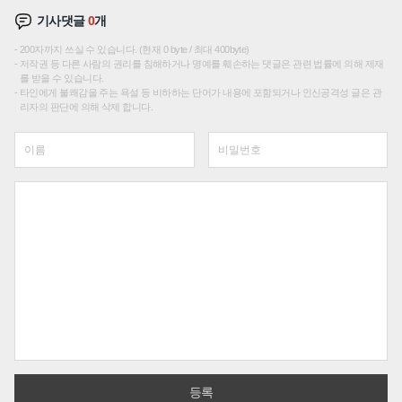
기사댓글
0
개
200자까지 쓰실 수 있습니다. (현재 0 byte / 최대 400byte)
저작권 등 다른 사람의 권리를 침해하거나 명예를 훼손하는 댓글은 관련 법률에 의해 제재
를 받을 수 있습니다.
타인에게 불쾌감을 주는 욕설 등 비하하는 단어가 내용에 포함되거나 인신공격성 글은 관
리자의 판단에 의해 삭제 합니다.