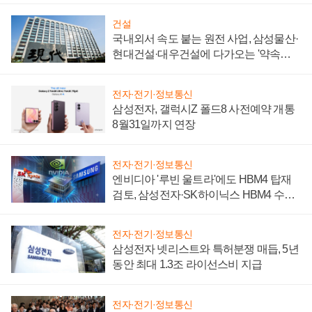
건설
국내외서 속도 붙는 원전 사업, 삼성물산·
현대건설·대우건설에 다가오는 '약속의
시간'
전자·전기·정보통신
삼성전자, 갤럭시Z 폴드8 사전예약 개통
8월31일까지 연장
전자·전기·정보통신
엔비디아 '루빈 울트라'에도 HBM4 탑재
검토, 삼성전자·SK하이닉스 HBM4 수율
에 주도권 갈린다
전자·전기·정보통신
삼성전자 넷리스트와 특허분쟁 매듭, 5년
동안 최대 1.3조 라이선스비 지급
전자·전기·정보통신