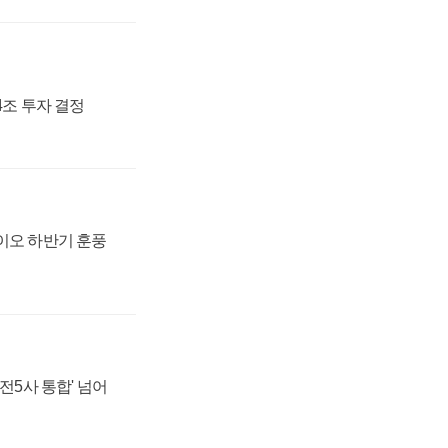
54조 투자 결정
바이오 하반기 훈풍
발전5사 통합' 넘어