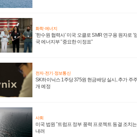
화학·에너지
'한수원 협력사' 미국 오클로 SMR 연구용 원자로 '임
국 에너지부 "중요한 이정표"
전자·전기·정보통신
SK하이닉스 1주당 375원 현금배당 실시, 추가 주
개 예정
사회
미국 법원 "트럼프 정부 풍력 프로젝트 동결 조치는 
내려