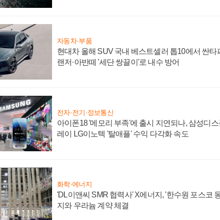
자동차·부품
현대차 올해 SUV 국내 베스트셀러 톱10에서 싼타
랜저·아반떼 '세단 쌍끌이'로 내수 방어
전자·전기·정보통신
아이폰18 '메모리 부족'에 출시 지연되나, 삼성디
레이 LG이노텍 '탈애플' 수익 다각화 속도
화학·에너지
'DL이앤씨 SMR 협력사' X에너지, '한수원 포스코
지와 우라늄 계약 체결