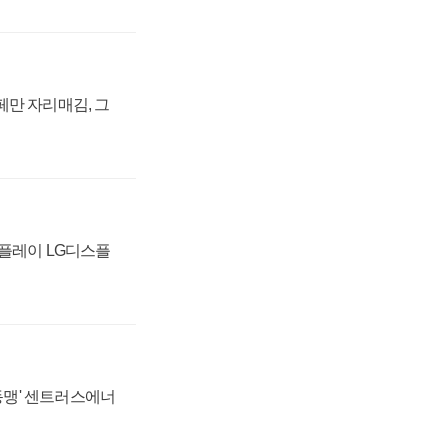
페만 자리매김, 그
스플레이 LG디스플
 동맹' 센트러스에너