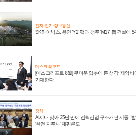
전자·전기·정보통신
SK하이닉스, 용인 'Y2' 팹과 청주 'M17' 팹 건설에 
데스크 리포트
[데스크리포트 8월] 무더운 입추에 든 생각, 제약
기대한다
정치
AI시대 맞아 25년 만에 전력산업 구조개편 시동, '
'한전 지주사' 재편론도