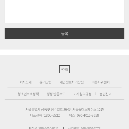
PC버전
회사소개
윤리강령
개인정보처리방침
이용자위원회
청소년보호정책
정정·반론보도
기사심의규정
불편신고
서울특별시 성동구 성수일로 39-34 서울숲더스페이스 12층
대표전화 : 1800-6522
팩스 : 070-4015-8658
편집국 : 070-4010-8512
사업본부 : 070-4010-7078