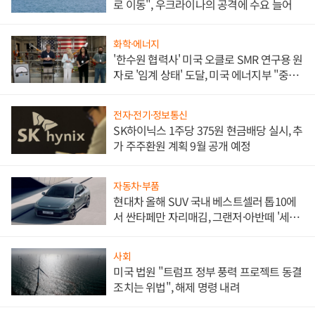
로 이동", 우크라이나의 공격에 수요 늘어
화학·에너지
'한수원 협력사' 미국 오클로 SMR 연구용 원
자로 '임계 상태' 도달, 미국 에너지부 "중요
한 이정표"
전자·전기·정보통신
SK하이닉스 1주당 375원 현금배당 실시, 추
가 주주환원 계획 9월 공개 예정
자동차·부품
현대차 올해 SUV 국내 베스트셀러 톱10에
서 싼타페만 자리매김, 그랜저·아반떼 '세단
쌍끌이'로 내수 방어
사회
미국 법원 "트럼프 정부 풍력 프로젝트 동결
조치는 위법", 해제 명령 내려