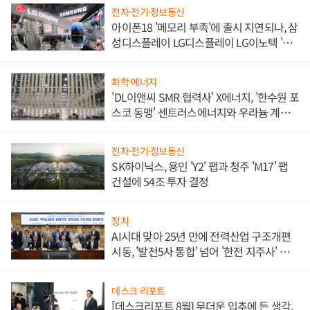
전자·전기·정보통신
아이폰18 '메모리 부족'에 출시 지연되나, 삼
성디스플레이 LG디스플레이 LG이노텍 '탈
애플' 수익 다각화 속도
화학·에너지
'DL이앤씨 SMR 협력사' X에너지, '한수원 포
스코 동맹' 센트러스에너지와 우라늄 계약
체결
전자·전기·정보통신
SK하이닉스, 용인 'Y2' 팹과 청주 'M17' 팹
건설에 54조 투자 결정
정치
AI시대 맞아 25년 만에 전력산업 구조개편
시동, '발전5사 통합' 넘어 '한전 지주사' 재편
론도
데스크 리포트
[데스크리포트 8월] 무더운 입추에 든 생각,