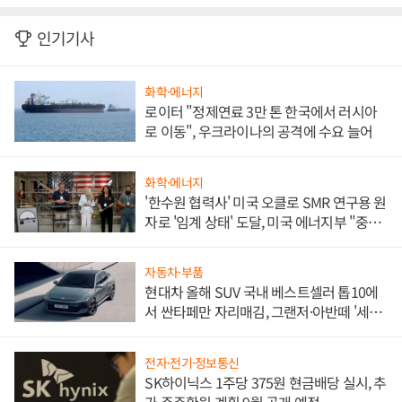
인기기사
화학·에너지
로이터 "정제연료 3만 톤 한국에서 러시아
로 이동", 우크라이나의 공격에 수요 늘어
화학·에너지
'한수원 협력사' 미국 오클로 SMR 연구용 원
자로 '임계 상태' 도달, 미국 에너지부 "중요
한 이정표"
자동차·부품
현대차 올해 SUV 국내 베스트셀러 톱10에
서 싼타페만 자리매김, 그랜저·아반떼 '세단
쌍끌이'로 내수 방어
전자·전기·정보통신
SK하이닉스 1주당 375원 현금배당 실시, 추