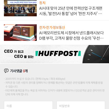
정치
AI시대 맞아 25년 만에 전력산업 구조개편
시동, '발전5사 통합' 넘어 '한전 지주사' 재편
론도
전자·전기·정보통신
AI 메모리반도체 시장에서 낸드플래시보다
D램 부각, 고객사 물량 선점 수요의 '우선순
위'
기사댓글
0
개
200자까지 쓰실 수 있습니다. (현재 0 byte / 최대 400byte)
저작권 등 다른 사람의 권리를 침해하거나 명예를 훼손하는 댓글은 관련 법률에 의해 제재를 받을
수 있습니다.
타인에게 불쾌감을 주는 욕설 등 비하하는 단어가 내용에 포함되거나 인신공격성 글은 관리자의 판
단에 의해 삭제 합니다.