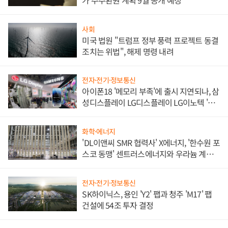
가 주주환원 계획 9월 공개 예정
사회
미국 법원 "트럼프 정부 풍력 프로젝트 동결
조치는 위법", 해제 명령 내려
전자·전기·정보통신
아이폰18 '메모리 부족'에 출시 지연되나, 삼
성디스플레이 LG디스플레이 LG이노텍 '탈
애플' 수익 다각화 속도
화학·에너지
'DL이앤씨 SMR 협력사' X에너지, '한수원 포
스코 동맹' 센트러스에너지와 우라늄 계약
체결
전자·전기·정보통신
SK하이닉스, 용인 'Y2' 팹과 청주 'M17' 팹
건설에 54조 투자 결정