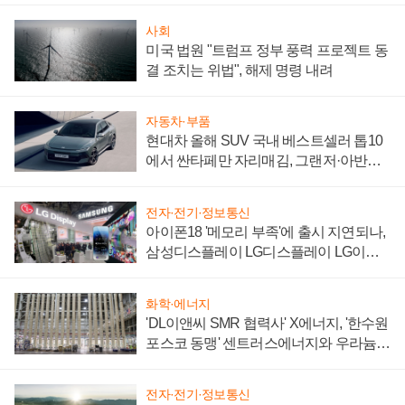
사회
미국 법원 "트럼프 정부 풍력 프로젝트 동
결 조치는 위법", 해제 명령 내려
자동차·부품
현대차 올해 SUV 국내 베스트셀러 톱10
에서 싼타페만 자리매김, 그랜저·아반떼
'세단 쌍끌이'로 내수 방어
전자·전기·정보통신
아이폰18 '메모리 부족'에 출시 지연되나,
삼성디스플레이 LG디스플레이 LG이노
텍 '탈애플' 수익 다각화 속도
화학·에너지
'DL이앤씨 SMR 협력사' X에너지, '한수원
포스코 동맹' 센트러스에너지와 우라늄
계약 체결
전자·전기·정보통신