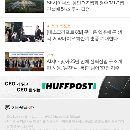
SK하이닉스, 용인 'Y2' 팹과 청주 'M17' 팹
건설에 54조 투자 결정
데스크 리포트
[데스크리포트 8월] 무더운 입추에 든 생
각, 제약바이오 하반기 훈풍 기대한다
정치
AI시대 맞아 25년 만에 전력산업 구조개
편 시동, '발전5사 통합' 넘어 '한전 지주사'
재편론도
기사댓글
0
개
200자까지 쓰실 수 있습니다. (현재 0 byte / 최대 400byte)
저작권 등 다른 사람의 권리를 침해하거나 명예를 훼손하는 댓글은 관련 법률에 의해 제재
를 받을 수 있습니다.