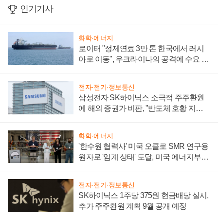
인기기사
화학·에너지
로이터 "정제연료 3만 톤 한국에서 러시
아로 이동", 우크라이나의 공격에 수요 늘
어
전자·전기·정보통신
삼성전자 SK하이닉스 소극적 주주환원
에 해외 증권가 비판, "반도체 호황 지속
성 의문"
화학·에너지
'한수원 협력사' 미국 오클로 SMR 연구용
원자로 '임계 상태' 도달, 미국 에너지부
"중요한 이정표"
전자·전기·정보통신
SK하이닉스 1주당 375원 현금배당 실시,
추가 주주환원 계획 9월 공개 예정