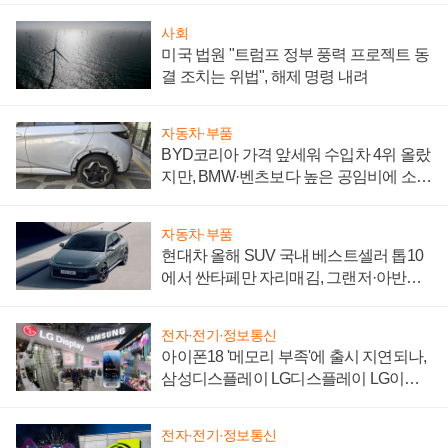
사회
미국 법원 "트럼프 정부 풍력 프로젝트 동
결 조치는 위법", 해제 명령 내려
자동차·부품
BYD코리아 가격 앞세워 수입차 4위 올랐
지만, BMW·벤츠보다 높은 공임비에 소비
자 불만 폭발
자동차·부품
현대차 올해 SUV 국내 베스트셀러 톱10
에서 싼타페만 자리매김, 그랜저·아반떼
'세단 쌍끌이'로 내수 방어
전자·전기·정보통신
아이폰18 '메모리 부족'에 출시 지연되나,
삼성디스플레이 LG디스플레이 LG이노
텍 '탈애플' 수익 다각화 속도
전자·전기·정보통신