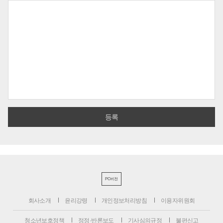
PC버전
회사소개
윤리강령
개인정보처리방침
이용자위원회
청소년보호정책
정정·반론보도
기사심의규정
불편신고