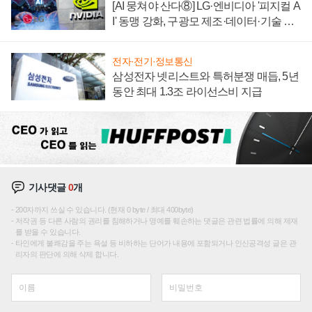
[AI 뭉쳐야 산다⑧] LG·엔비디아 '피지컬 A
I' 동맹 강화, 구광모 제조·데이터·기술 결
집해 종합 로보틱스 기업으로
전자·전기·정보통신
삼성전자 넷리스트와 특허분쟁 매듭, 5년
동안 최대 1.3조 라이선스비 지급
기사댓글
0
개
200자까지 쓰실 수 있습니다. (현재 0 byte / 최대 400byte)
저작권 등 다른 사람의 권리를 침해하거나 명예를 훼손하는 댓글은 관련 법률에 의해 제재
를 받을 수 있습니다.
타인에게 불쾌감을 주는 욕설 등 비하하는 단어가 내용에 포함되거나 인신공격성 글은 관
리자의 판단에 의해 삭제 합니다.