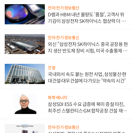
전자·전기·정보통신
D램과 HBM 내년 물량도 '품절', 고객사 위
기감이 삼성전자 SK하이닉스 협상력 더 키
워
전자·전기·정보통신
외신 "삼성전자 SK하이닉스 중국 공장용 현
지 생산 반도체 장비 시험, 미국 수출통제 대
비"
건설
국내외서 속도 붙는 원전 사업, 삼성물산·현
대건설·대우건설에 다가오는 '약속의 시간'
화학·에너지
삼성SDI ESS 수요 급증에 북미 증설 타진,
최주선 스텔란티스·GM 합작공장 건설 재추
진하나
전자·전기·정보통신