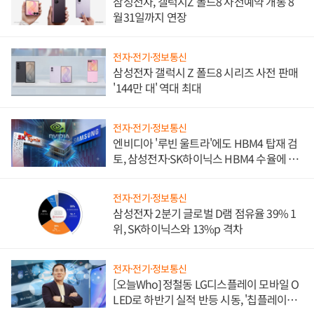
삼성전자, 갤럭시Z 폴드8 사전예약 개통 8
월31일까지 연장
전자·전기·정보통신
삼성전자 갤럭시 Z 폴드8 시리즈 사전 판매
'144만 대' 역대 최대
전자·전기·정보통신
엔비디아 '루빈 울트라'에도 HBM4 탑재 검
토, 삼성전자·SK하이닉스 HBM4 수율에 주
도권 갈린다
전자·전기·정보통신
삼성전자 2분기 글로벌 D램 점유율 39% 1
위, SK하이닉스와 13%p 격차
전자·전기·정보통신
[오늘Who] 정철동 LG디스플레이 모바일 O
LED로 하반기 실적 반등 시동, '칩플레이