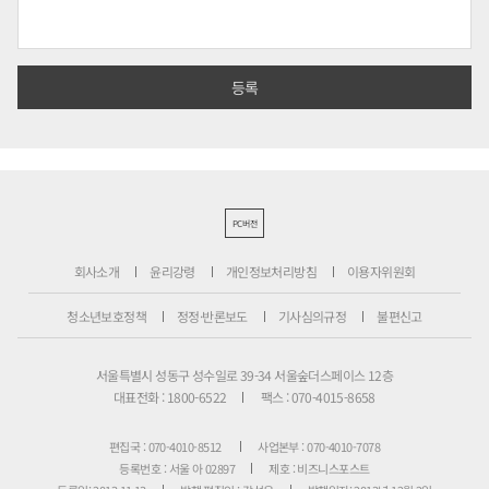
PC버전
회사소개
윤리강령
개인정보처리방침
이용자위원회
청소년보호정책
정정·반론보도
기사심의규정
불편신고
서울특별시 성동구 성수일로 39-34 서울숲더스페이스 12층
대표전화 : 1800-6522
팩스 : 070-4015-8658
편집국 : 070-4010-8512
사업본부 : 070-4010-7078
등록번호 : 서울 아 02897
제호 : 비즈니스포스트