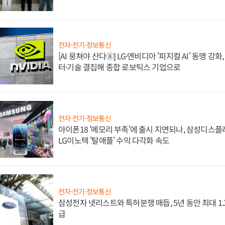
전자·전기·정보통신
[AI 뭉쳐야 산다⑧] LG·엔비디아 '피지컬 AI' 동맹 강
터·기술 결집해 종합 로보틱스 기업으로
전자·전기·정보통신
아이폰18 '메모리 부족'에 출시 지연되나, 삼성디스
LG이노텍 '탈애플' 수익 다각화 속도
전자·전기·정보통신
삼성전자 넷리스트와 특허분쟁 매듭, 5년 동안 최대 1
급