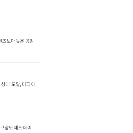
·벤츠보다 높은 공임
상태' 도달, 미국 에
화, 구광모 제조·데이