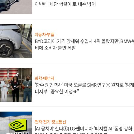
아반떼 '세단 쌍끌이'로 내수 방어
자동차·부품
BYD코리아 가격 앞세워 수입차 4위 올랐지만, BMW
비에 소비자 불만 폭발
화학·에너지
'한수원 협력사' 미국 오클로 SMR 연구용 원자로 '임계 
너지부 "중요한 이정표"
전자·전기·정보통신
[AI 뭉쳐야 산다⑧] LG·엔비디아 '피지컬 AI' 동맹 강