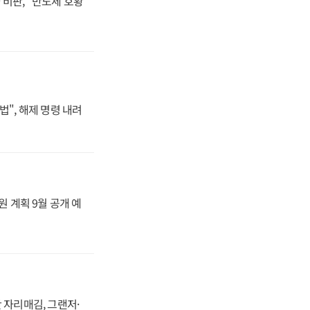
비판, "반도체 호황
법", 해제 명령 내려
원 계획 9월 공개 예
 자리매김, 그랜저·