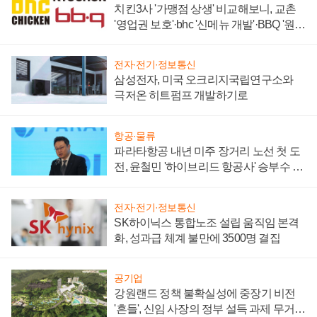
치킨3사 '가맹점 상생' 비교해보니, 교촌
'영업권 보호'·bhc '신메뉴 개발'·BBQ '원가
부담'
전자·전기·정보통신
삼성전자, 미국 오크리지국립연구소와
극저온 히트펌프 개발하기로
항공·물류
파라타항공 내년 미주 장거리 노선 첫 도
전, 윤철민 '하이브리드 항공사' 승부수 통
할까
전자·전기·정보통신
SK하이닉스 통합노조 설립 움직임 본격
화, 성과급 체계 불만에 3500명 결집
공기업
강원랜드 정책 불확실성에 중장기 비전
'흔들', 신임 사장의 정부 설득 과제 무거워