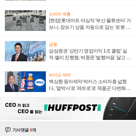
져
소비자·유통
[현장] 롯데마트 야심작 '부산 물류센터' 가
보니, 장보기 상품 자동으로 담는 '로봇 40
0대' 장관
금융
삼섬증권 '상반기 영업이익 1조 클럽' 실
적 랠리 진행형, 박종문 '발행어음' 달고 연
임 향하나
바이오·제약
백상환 동아제약 박카스 소비자층 넓혔
다, '얼박사'로 '레트로'로 제품군 다변화
주효
기사댓글
0
개