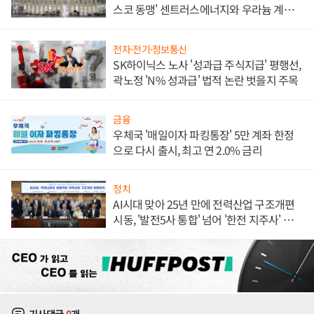
스코 동맹' 센트러스에너지와 우라늄 계약
체결
전자·전기·정보통신
SK하이닉스 노사 '성과급 주식지급' 평행선,
곽노정 'N% 성과급' 법적 논란 벗을지 주목
금융
우체국 '매일이자 파킹통장' 5만 계좌 한정
으로 다시 출시, 최고 연 2.0% 금리
정치
AI시대 맞아 25년 만에 전력산업 구조개편
시동, '발전5사 통합' 넘어 '한전 지주사' 재편
론도
기사댓글
0
개