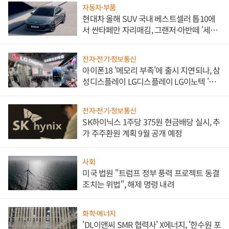
자동차·부품
현대차 올해 SUV 국내 베스트셀러 톱10에
서 싼타페만 자리매김, 그랜저·아반떼 '세단
쌍끌이'로 내수 방어
전자·전기·정보통신
아이폰18 '메모리 부족'에 출시 지연되나, 삼
성디스플레이 LG디스플레이 LG이노텍 '탈
애플' 수익 다각화 속도
전자·전기·정보통신
SK하이닉스 1주당 375원 현금배당 실시, 추
가 주주환원 계획 9월 공개 예정
사회
미국 법원 "트럼프 정부 풍력 프로젝트 동결
조치는 위법", 해제 명령 내려
화학·에너지
'DL이앤씨 SMR 협력사' X에너지, '한수원 포