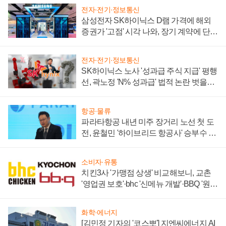
전자·전기·정보통신
삼성전자 SK하이닉스 D램 가격에 해외
증권가 '고점' 시각 나와, 장기 계약에 단점
부각
전자·전기·정보통신
SK하이닉스 노사 '성과급 주식 지급' 평행
선, 곽노정 'N% 성과급' 법적 논란 벗을지
주목
항공·물류
파라타항공 내년 미주 장거리 노선 첫 도
전, 윤철민 '하이브리드 항공사' 승부수 통
할까
소비자·유통
치킨3사 '가맹점 상생' 비교해보니, 교촌
'영업권 보호'·bhc '신메뉴 개발'·BBQ '원가
부담'
화학·에너지
[김민정 기자의 '코스뽀'] 지엔씨에너지 AI