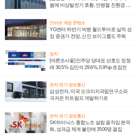
붐에 비상발전기 호황, 안병철 친환경 에
너지 발전전문기업 향한다
인터넷·게임·콘텐츠
YG엔터 하반기 빅뱅 월드투어로 실적 성
장 증권가 전망, 신인 보이그룹도 주목
정치
[여론조사꽃] 민주당 당대표 선호도 정청
래 30.5%·김민석 29.6%, 0.9%p 초접전
전자·전기·정보통신
삼성전자, 미국 오크리지국립연구소와
극저온 히트펌프 개발하기로
전자·전기·정보통신
SK하이닉스 통합노조 설립 움직임 본격
화, 성과급 체계 불만에 3500명 결집