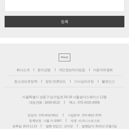
PC버전
회사소개
윤리강령
개인정보처리방침
이용자위원회
청소년보호정책
정정·반론보도
기사심의규정
불편신고
서울특별시 성동구 성수일로 39-34 서울숲더스페이스 12층
대표전화 : 1800-6522
팩스 : 070-4015-8658
편집국 : 070-4010-8512
사업본부 : 070-4010-7078
등록번호 : 서울 아 02897
제호 : 비즈니스포스트
등록일: 2013.11.13
발행·편집인 : 강석운
발행일자: 2013년 12월 2일