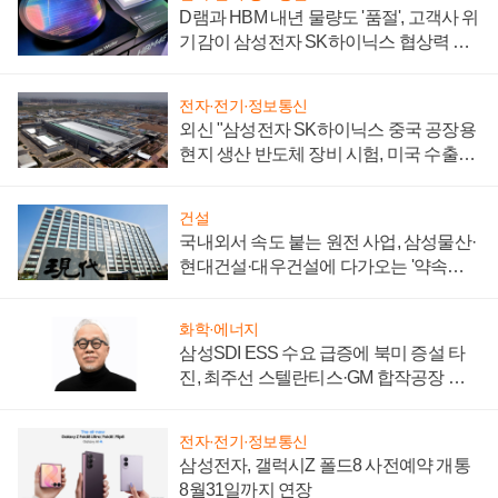
D램과 HBM 내년 물량도 '품절', 고객사 위
기감이 삼성전자 SK하이닉스 협상력 더
키워
전자·전기·정보통신
외신 "삼성전자 SK하이닉스 중국 공장용
현지 생산 반도체 장비 시험, 미국 수출통
제 대비"
건설
국내외서 속도 붙는 원전 사업, 삼성물산·
현대건설·대우건설에 다가오는 '약속의
시간'
화학·에너지
삼성SDI ESS 수요 급증에 북미 증설 타
진, 최주선 스텔란티스·GM 합작공장 건
설 재추진하나
전자·전기·정보통신
삼성전자, 갤럭시Z 폴드8 사전예약 개통
8월31일까지 연장