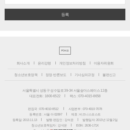
PC버전
회사소개
윤리강령
개인정보처리방침
이용자위원회
청소년보호정책
정정·반론보도
기사심의규정
불편신고
서울특별시 성동구 성수일로 39-34 서울숲더스페이스 12층
대표전화 : 1800-6522
팩스 : 070-4015-8658
편집국 : 070-4010-8512
사업본부 : 070-4010-7078
등록번호 : 서울 아 02897
제호 : 비즈니스포스트
등록일: 2013.11.13
발행·편집인 : 강석운
발행일자: 2013년 12월 2일
청소년보호책임자 : 강석운
ISSN : 2636-171X