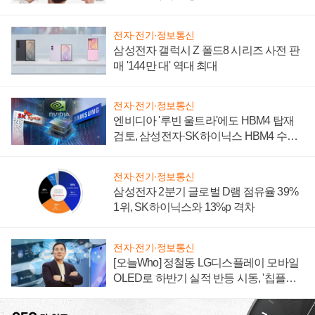
전자·전기·정보통신
삼성전자 갤럭시 Z 폴드8 시리즈 사전 판
매 '144만 대' 역대 최대
전자·전기·정보통신
엔비디아 '루빈 울트라'에도 HBM4 탑재
검토, 삼성전자·SK하이닉스 HBM4 수율
에 주도권 갈린다
전자·전기·정보통신
삼성전자 2분기 글로벌 D램 점유율 39%
1위, SK하이닉스와 13%p 격차
전자·전기·정보통신
[오늘Who] 정철동 LG디스플레이 모바일
OLED로 하반기 실적 반등 시동, '칩플레
이션'에 가격 인하 압박은 부담