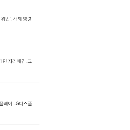
위법", 해제 명령
페만 자리매김, 그
스플레이 LG디스플