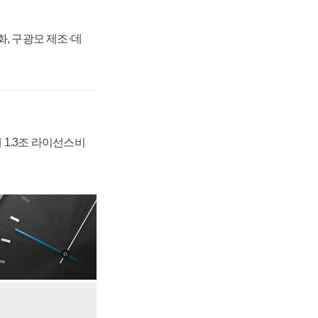
강화, 구광모 제조·데
 1.3조 라이선스비