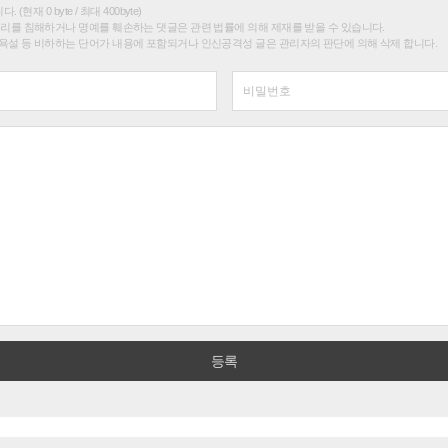
(현재 0 byte / 최대 400byte)
권리를 침해하거나 명예를 훼손하는 댓글은 관련 법률에 의해 제재를 받을 수 있습니다.
욕설 등 비하하는 단어가 내용에 포함되거나 인신공격성 글은 관리자의 판단에 의해 삭제 합니다.