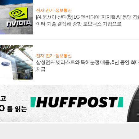
전자·전기·정보통신
[AI 뭉쳐야 산다⑧] LG·엔비디아 '피지컬 AI' 동맹 
이터·기술 결집해 종합 로보틱스 기업으로
전자·전기·정보통신
삼성전자 넷리스트와 특허분쟁 매듭, 5년 동안 최대
지급