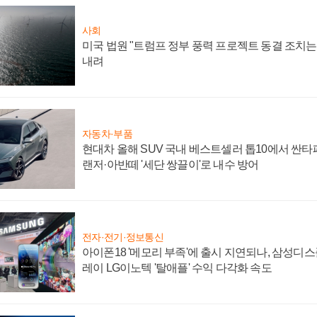
사회
미국 법원 "트럼프 정부 풍력 프로젝트 동결 조치는 
내려
자동차·부품
현대차 올해 SUV 국내 베스트셀러 톱10에서 싼타
랜저·아반떼 '세단 쌍끌이'로 내수 방어
전자·전기·정보통신
아이폰18 '메모리 부족'에 출시 지연되나, 삼성디
레이 LG이노텍 '탈애플' 수익 다각화 속도