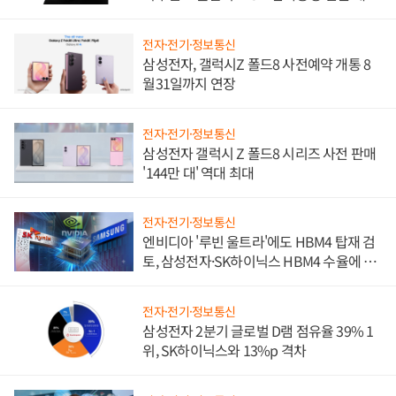
진하나
전자·전기·정보통신
삼성전자, 갤럭시Z 폴드8 사전예약 개통 8
월31일까지 연장
전자·전기·정보통신
삼성전자 갤럭시 Z 폴드8 시리즈 사전 판매
'144만 대' 역대 최대
전자·전기·정보통신
엔비디아 '루빈 울트라'에도 HBM4 탑재 검
토, 삼성전자·SK하이닉스 HBM4 수율에 주
도권 갈린다
전자·전기·정보통신
삼성전자 2분기 글로벌 D램 점유율 39% 1
위, SK하이닉스와 13%p 격차