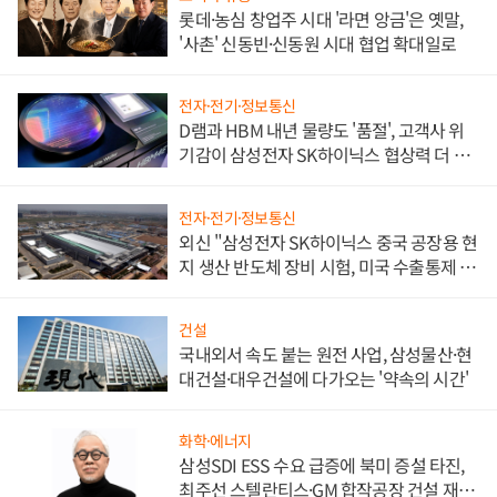
롯데·농심 창업주 시대 '라면 앙금'은 옛말,
'사촌' 신동빈·신동원 시대 협업 확대일로
전자·전기·정보통신
D램과 HBM 내년 물량도 '품절', 고객사 위
기감이 삼성전자 SK하이닉스 협상력 더 키
워
전자·전기·정보통신
외신 "삼성전자 SK하이닉스 중국 공장용 현
지 생산 반도체 장비 시험, 미국 수출통제 대
비"
건설
국내외서 속도 붙는 원전 사업, 삼성물산·현
대건설·대우건설에 다가오는 '약속의 시간'
화학·에너지
삼성SDI ESS 수요 급증에 북미 증설 타진,
최주선 스텔란티스·GM 합작공장 건설 재추