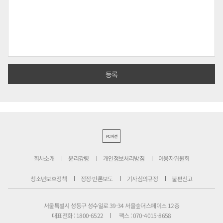
PC버전
회사소개
윤리강령
개인정보처리방침
이용자위원회
청소년보호정책
정정·반론보도
기사심의규정
불편신고
서울특별시 성동구 성수일로 39-34 서울숲더스페이스 12층
대표전화 : 1800-6522
팩스 : 070-4015-8658