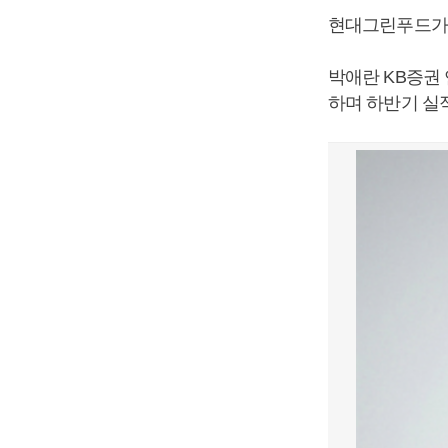
현대그린푸드가 
박애란 KB증권
하며 하반기 실