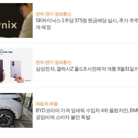
전자·전기·정보통신
SK하이닉스 1주당 375원 현금배당 실시, 추가 주
개 예정
전자·전기·정보통신
삼성전자, 갤럭시Z 폴드8 사전예약 개통 8월31일
자동차·부품
BYD코리아 가격 앞세워 수입차 4위 올랐지만, B
공임비에 소비자 불만 폭발