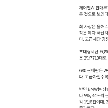
체어맨W 판매부
튼 것으로 보인다
최 사장은 올해 
작은 데다 국산차
다. 고급세단 경
초대형세단 EQ9
은 2만7713대로
G80 판매량은 2
다. 고급차일수록
반면 BMW는 상
다 5%, 44%
각 1만8천여대,
증가했다.