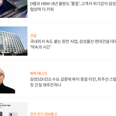
D램과 HBM 내년 물량도 '품절', 고객사 위기감이 삼
협상력 더 키워
건설
국내외서 속도 붙는 원전 사업, 삼성물산·현대건설·
'약속의 시간'
화학·에너지
삼성SDI ESS 수요 급증에 북미 증설 타진, 최주선 
장 건설 재추진하나
전자·전기·정보통신