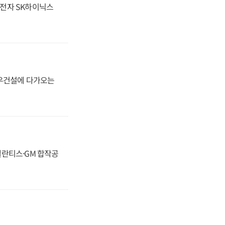
성전자 SK하이닉스
대우건설에 다가오는
스텔란티스·GM 합작공