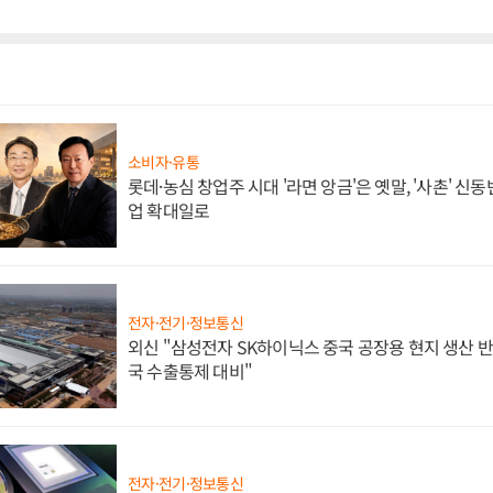
소비자·유통
롯데·농심 창업주 시대 '라면 앙금'은 옛말, '사촌' 신
업 확대일로
전자·전기·정보통신
외신 "삼성전자 SK하이닉스 중국 공장용 현지 생산 반
국 수출통제 대비"
전자·전기·정보통신