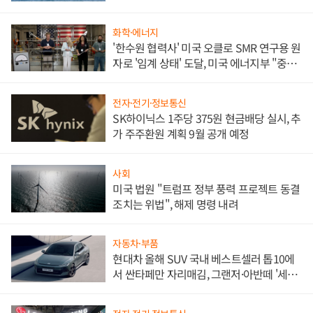
화학·에너지
'한수원 협력사' 미국 오클로 SMR 연구용 원
자로 '임계 상태' 도달, 미국 에너지부 "중요
한 이정표"
전자·전기·정보통신
SK하이닉스 1주당 375원 현금배당 실시, 추
가 주주환원 계획 9월 공개 예정
사회
미국 법원 "트럼프 정부 풍력 프로젝트 동결
조치는 위법", 해제 명령 내려
자동차·부품
현대차 올해 SUV 국내 베스트셀러 톱10에
서 싼타페만 자리매김, 그랜저·아반떼 '세단
쌍끌이'로 내수 방어