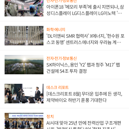
전자·전기·정보통신
아이폰18 '메모리 부족'에 출시 지연되나, 삼
성디스플레이 LG디스플레이 LG이노텍 '탈
애플' 수익 다각화 속도
화학·에너지
'DL이앤씨 SMR 협력사' X에너지, '한수원 포
스코 동맹' 센트러스에너지와 우라늄 계약
체결
전자·전기·정보통신
SK하이닉스, 용인 'Y2' 팹과 청주 'M17' 팹
건설에 54조 투자 결정
데스크 리포트
[데스크리포트 8월] 무더운 입추에 든 생각,
제약바이오 하반기 훈풍 기대한다
정치
AI시대 맞아 25년 만에 전력산업 구조개편
시동, '발전5사 통합' 넘어 '한전 지주사' 재편