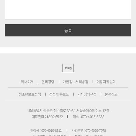
PC버전
회사소개
윤리강령
개인정보처리방침
이용자위원회
청소년보호정책
정정·반론보도
기사심의규정
불편신고
서울특별시 성동구 성수일로 39-34 서울숲더스페이스 12층
대표전화 : 1800-6522
팩스 : 070-4015-8658
편집국 : 070-4010-8512
사업본부 : 070-4010-7078