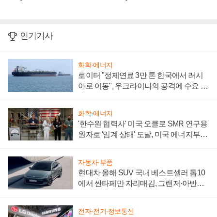
인기기사
화학·에너지
로이터 "정제연료 3만 톤 한국에서 러시
아로 이동", 우크라이나의 공격에 수요 늘
어
화학·에너지
'한수원 협력사' 미국 오클로 SMR 연구용
원자로 '임계 상태' 도달, 미국 에너지부
"중요한 이정표"
자동차·부품
현대차 올해 SUV 국내 베스트셀러 톱10
에서 싼타페만 자리매김, 그랜저·아반떼
'세단 쌍끌이'로 내수 방어
전자·전기·정보통신