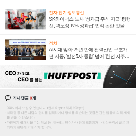
계약 체결
전자·전기·정보통신
SK하이닉스 노사 '성과급 주식 지급' 평행
선, 곽노정 'N% 성과급' 법적 논란 벗을지
주목
정치
AI시대 맞아 25년 만에 전력산업 구조개
편 시동, '발전5사 통합' 넘어 '한전 지주사'
재편론도
기사댓글
0
개
200자까지 쓰실 수 있습니다. (현재 0 byte / 최대 400byte)
저작권 등 다른 사람의 권리를 침해하거나 명예를 훼손하는 댓글은 관련 법률에 의해 제재
를 받을 수 있습니다.
타인에게 불쾌감을 주는 욕설 등 비하하는 단어가 내용에 포함되거나 인신공격성 글은 관
리자의 판단에 의해 삭제 합니다.