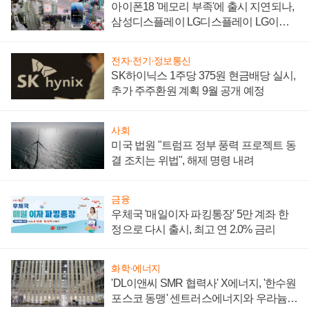
아이폰18 '메모리 부족'에 출시 지연되나,
삼성디스플레이 LG디스플레이 LG이노
텍 '탈애플' 수익 다각화 속도
전자·전기·정보통신
SK하이닉스 1주당 375원 현금배당 실시,
추가 주주환원 계획 9월 공개 예정
사회
미국 법원 "트럼프 정부 풍력 프로젝트 동
결 조치는 위법", 해제 명령 내려
금융
우체국 '매일이자 파킹통장' 5만 계좌 한
정으로 다시 출시, 최고 연 2.0% 금리
화학·에너지
'DL이앤씨 SMR 협력사' X에너지, '한수원
포스코 동맹' 센트러스에너지와 우라늄