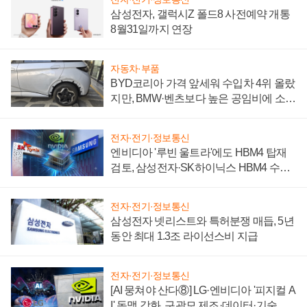
삼성전자, 갤럭시Z 폴드8 사전예약 개통
8월31일까지 연장
자동차·부품
BYD코리아 가격 앞세워 수입차 4위 올랐
지만, BMW·벤츠보다 높은 공임비에 소비
자 불만 폭발
전자·전기·정보통신
엔비디아 '루빈 울트라'에도 HBM4 탑재
검토, 삼성전자·SK하이닉스 HBM4 수율
에 주도권 갈린다
전자·전기·정보통신
삼성전자 넷리스트와 특허분쟁 매듭, 5년
동안 최대 1.3조 라이선스비 지급
전자·전기·정보통신
[AI 뭉쳐야 산다⑧] LG·엔비디아 '피지컬 A
I' 동맹 강화, 구광모 제조·데이터·기술 결