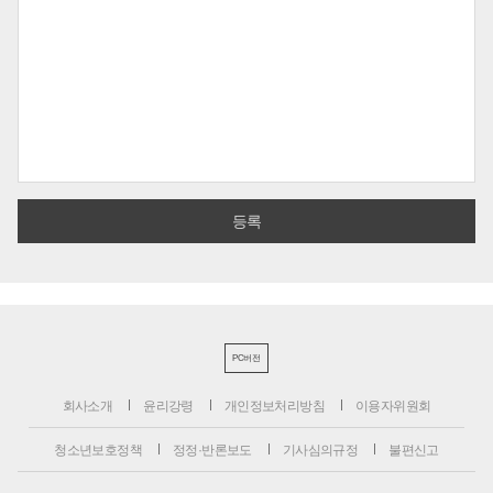
PC버전
회사소개
윤리강령
개인정보처리방침
이용자위원회
청소년보호정책
정정·반론보도
기사심의규정
불편신고