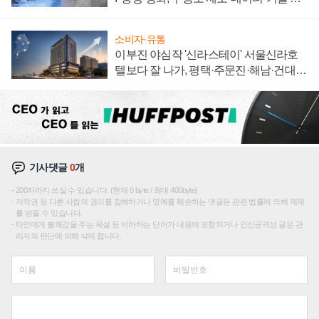
집해 종합 로보틱스 기업으로
소비자·유통
이부진 야심작 '신라스테이' 서울신라호
텔보다 잘 나가, 평택·주문진·해남·건대로
성장판 더 넓힌다
기사댓글
0
개
200자까지 쓰실 수 있습니다. (현재 0 byte / 최대 400byte)
저작권 등 다른 사람의 권리를 침해하거나 명예를 훼손하는 댓글은 관련 법률에 의해 제재
를 받을 수 있습니다.
타인에게 불쾌감을 주는 욕설 등 비하하는 단어가 내용에 포함되거나 인신공격성 글은 관
리자의 판단에 의해 삭제 합니다.