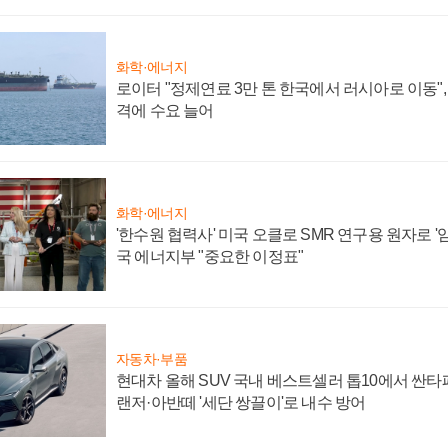
화학·에너지
로이터 "정제연료 3만 톤 한국에서 러시아로 이동"
격에 수요 늘어
화학·에너지
'한수원 협력사' 미국 오클로 SMR 연구용 원자로 '임
국 에너지부 "중요한 이정표"
자동차·부품
현대차 올해 SUV 국내 베스트셀러 톱10에서 싼타
랜저·아반떼 '세단 쌍끌이'로 내수 방어