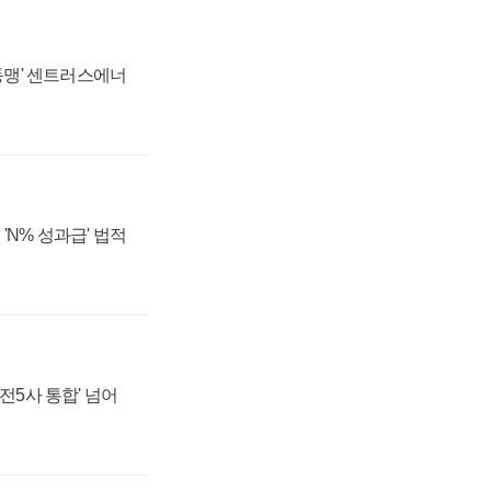
 동맹' 센트러스에너
'N% 성과급' 법적
발전5사 통합' 넘어