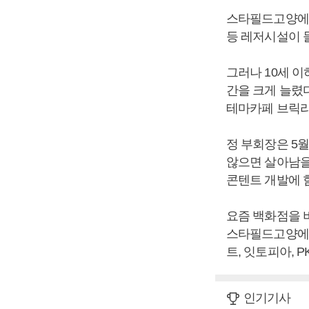
스타필드고양에
등 레저시설이 
그러나 10세 이
간을 크게 늘렸
테마카페 브릭라
정 부회장은 5
않으면 살아남을
콘텐트 개발에 
요즘 백화점을 
스타필드고양에 
트, 잇토피아, 
인기기사