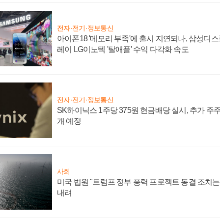
전자·전기·정보통신
아이폰18 '메모리 부족'에 출시 지연되나, 삼성디
레이 LG이노텍 '탈애플' 수익 다각화 속도
전자·전기·정보통신
SK하이닉스 1주당 375원 현금배당 실시, 추가 주
개 예정
사회
미국 법원 "트럼프 정부 풍력 프로젝트 동결 조치는 
내려