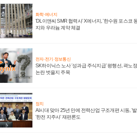
화학·에너지
'DL이앤씨 SMR 협력사' X에너지, '한수원 포스코
지와 우라늄 계약 체결
전자·전기·정보통신
SK하이닉스 노사 '성과급 주식지급' 평행선, 곽노정 
논란 벗을지 주목
정치
AI시대 맞아 25년 만에 전력산업 구조개편 시동, '
'한전 지주사' 재편론도