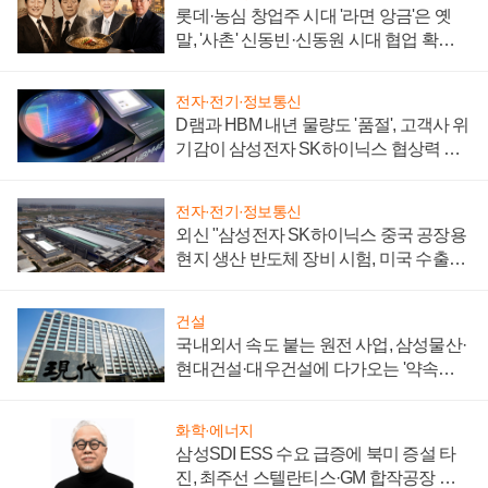
롯데·농심 창업주 시대 '라면 앙금'은 옛
말, '사촌' 신동빈·신동원 시대 협업 확대
일로
전자·전기·정보통신
D램과 HBM 내년 물량도 '품절', 고객사 위
기감이 삼성전자 SK하이닉스 협상력 더
키워
전자·전기·정보통신
외신 "삼성전자 SK하이닉스 중국 공장용
현지 생산 반도체 장비 시험, 미국 수출통
제 대비"
건설
국내외서 속도 붙는 원전 사업, 삼성물산·
현대건설·대우건설에 다가오는 '약속의
시간'
화학·에너지
삼성SDI ESS 수요 급증에 북미 증설 타
진, 최주선 스텔란티스·GM 합작공장 건