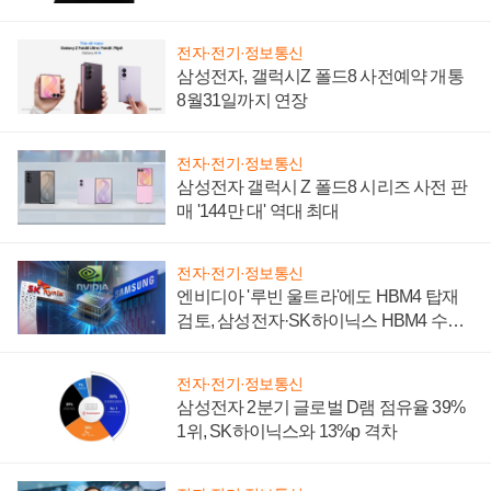
설 재추진하나
전자·전기·정보통신
삼성전자, 갤럭시Z 폴드8 사전예약 개통
8월31일까지 연장
전자·전기·정보통신
삼성전자 갤럭시 Z 폴드8 시리즈 사전 판
매 '144만 대' 역대 최대
전자·전기·정보통신
엔비디아 '루빈 울트라'에도 HBM4 탑재
검토, 삼성전자·SK하이닉스 HBM4 수율
에 주도권 갈린다
전자·전기·정보통신
삼성전자 2분기 글로벌 D램 점유율 39%
1위, SK하이닉스와 13%p 격차