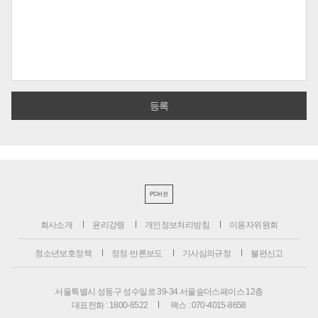
PC버전
회사소개
윤리강령
개인정보처리방침
이용자위원회
청소년보호정책
정정·반론보도
기사심의규정
불편신고
서울특별시 성동구 성수일로 39-34 서울숲더스페이스 12층
대표전화 : 1800-6522
팩스 : 070-4015-8658