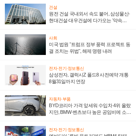
건설
원전 건설 국내외서 속도 붙어, 삼성물산·
현대건설·대우건설에 다가오는 '약속의
시간'
사회
미국 법원 "트럼프 정부 풍력 프로젝트 동
결 조치는 위법", 해제 명령 내려
전자·전기·정보통신
삼성전자, 갤럭시Z 폴드8 사전예약 개통
8월31일까지 연장
자동차·부품
BYD코리아 가격 앞세워 수입차 4위 올랐
지만, BMW·벤츠보다 높은 공임비에 소비
자 불만 폭발
전자·전기·정보통신