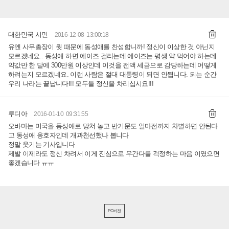
대한민국 시민
2016-12-08 13:00:18
유엔 사무총장이 뭣 때문에 동성애를 찬성합니까! 정신이 이상한 것 아닌지
모르겠네요.. 동성애 하면 에이즈 걸리는데 에이즈는 평생 약 먹어야 하는데
약값만 한 달에 300만원 이상인데 이것을 전액 세금으로 감당하는데 어떻게
하려는지 모르겠네요. 이런 사람은 절대 대통령이 되면 안됩니다. 되는 순간
우리 나라는 끝납니다!!! 모두들 정신을 차리십시요!!!
루디아
2016-01-10 09:31:55
오바마는 미국을 동성애로 망쳐 놓고 반기문도 얼마전까지 차별하면 안된다
고 동성애 옹호자인데 개과천선했나 봅니다
정말 웃기는 기사입니다
제발 이제라도 정신 차려서 이게 진심으로 우간다를 걱정하는 마음 이였으면
좋겠습니다 ㅠㅠ
PC버전