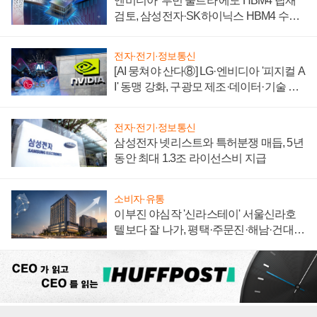
엔비디아 '루빈 울트라'에도 HBM4 탑재
검토, 삼성전자·SK하이닉스 HBM4 수율
에 주도권 갈린다
전자·전기·정보통신
[AI 뭉쳐야 산다⑧] LG·엔비디아 '피지컬 A
I' 동맹 강화, 구광모 제조·데이터·기술 결
집해 종합 로보틱스 기업으로
전자·전기·정보통신
삼성전자 넷리스트와 특허분쟁 매듭, 5년
동안 최대 1.3조 라이선스비 지급
소비자·유통
이부진 야심작 '신라스테이' 서울신라호
텔보다 잘 나가, 평택·주문진·해남·건대로
성장판 더 넓힌다