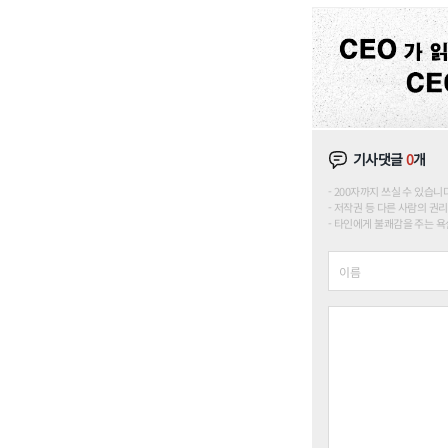
기사댓글
0
개
200자까지 쓰실 수 있습니다. (
저작권 등 다른 사람의 권리
타인에게 불쾌감을 주는 욕설