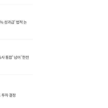
% 성과급' 법적 논
사 통합' 넘어 '한전
4조 투자 결정