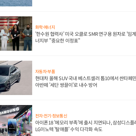
화학·에너지
'한수원 협력사' 미국 오클로 SMR 연구용 원자로 '임계 
너지부 "중요한 이정표"
자동차·부품
현대차 올해 SUV 국내 베스트셀러 톱10에서 싼타페만
아반떼 '세단 쌍끌이'로 내수 방어
전자·전기·정보통신
아이폰18 '메모리 부족'에 출시 지연되나, 삼성디스
LG이노텍 '탈애플' 수익 다각화 속도