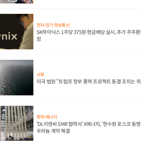
전자·전기·정보통신
SK하이닉스 1주당 375원 현금배당 실시, 추가 주주환
정
사회
미국 법원 "트럼프 정부 풍력 프로젝트 동결 조치는 위
화학·에너지
'DL이앤씨 SMR 협력사' X에너지, '한수원 포스코 
우라늄 계약 체결