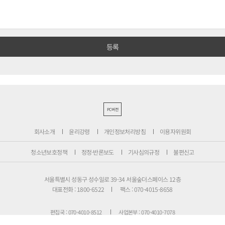
PC버전
회사소개
윤리강령
개인정보처리방침
이용자위원회
청소년보호정책
정정·반론보도
기사심의규정
불편신고
서울특별시 성동구 성수일로 39-34 서울숲더스페이스 12층
대표전화 : 1800-6522
팩스 : 070-4015-8658
편집국 : 070-4010-8512
사업본부 : 070-4010-7078
등록번호 : 서울 아 02897
제호 : 비즈니스포스트