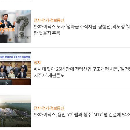
전자·전기·정보통신
SK하이닉스 노사 '성과급 주식지급' 평행선, 곽노정 'N
란 벗을지 주목
정치
AI시대 맞아 25년 만에 전력산업 구조개편 시동, '발전5
지주사' 재편론도
전자·전기·정보통신
SK하이닉스, 용인 'Y2' 팹과 청주 'M17' 팹 건설에 5