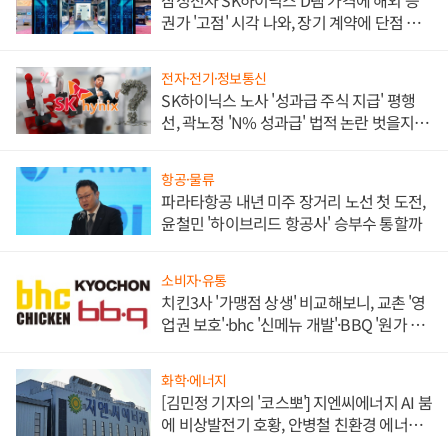
권가 '고점' 시각 나와, 장기 계약에 단점 부
각
전자·전기·정보통신
SK하이닉스 노사 '성과급 주식 지급' 평행
선, 곽노정 'N% 성과급' 법적 논란 벗을지 주
목
항공·물류
파라타항공 내년 미주 장거리 노선 첫 도전,
윤철민 '하이브리드 항공사' 승부수 통할까
소비자·유통
치킨3사 '가맹점 상생' 비교해보니, 교촌 '영
업권 보호'·bhc '신메뉴 개발'·BBQ '원가 부
담'
화학·에너지
[김민정 기자의 '코스뽀'] 지엔씨에너지 AI 붐
에 비상발전기 호황, 안병철 친환경 에너지
발전전문기업 향한다