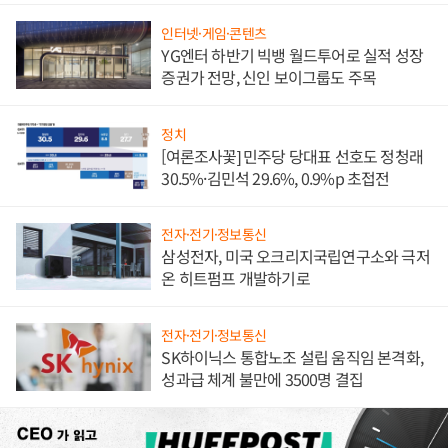
인터넷·게임·콘텐츠
YG엔터 하반기 빅뱅 월드투어로 실적 성장
증권가 전망, 신인 보이그룹도 주목
정치
[여론조사꽃] 민주당 당대표 선호도 정청래
30.5%·김민석 29.6%, 0.9%p 초접전
전자·전기·정보통신
삼성전자, 미국 오크리지국립연구소와 극저
온 히트펌프 개발하기로
전자·전기·정보통신
SK하이닉스 통합노조 설립 움직임 본격화,
성과급 체계 불만에 3500명 결집