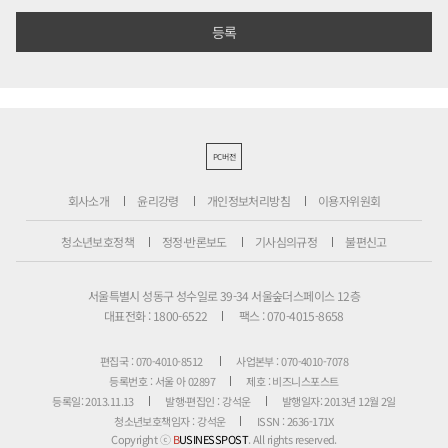
PC버전
회사소개
윤리강령
개인정보처리방침
이용자위원회
청소년보호정책
정정·반론보도
기사심의규정
불편신고
서울특별시 성동구 성수일로 39-34 서울숲더스페이스 12층
대표전화 : 1800-6522
팩스 : 070-4015-8658
편집국 : 070-4010-8512
사업본부 : 070-4010-7078
등록번호 : 서울 아 02897
제호 : 비즈니스포스트
등록일: 2013.11.13
발행·편집인 : 강석운
발행일자: 2013년 12월 2일
청소년보호책임자 : 강석운
ISSN : 2636-171X
Copyright ⓒ
B
USINESSPOST
. All rights reserved.