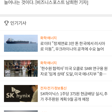
늘어나는 것이다. [비즈니스포스트 남희헌 기자]
인기기사
화학·에너지
로이터 "정제연료 3만 톤 한국에서 러시아
로 이동", 우크라이나의 공격에 수요 늘어
화학·에너지
'한수원 협력사' 미국 오클로 SMR 연구용 원
자로 '임계 상태' 도달, 미국 에너지부 "중요
한 이정표"
전자·전기·정보통신
SK하이닉스 1주당 375원 현금배당 실시, 추
가 주주환원 계획 9월 공개 예정