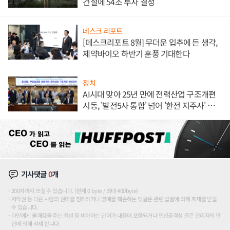
건설에 54조 투자 결정
데스크 리포트
[데스크리포트 8월] 무더운 입추에 든 생각,
제약바이오 하반기 훈풍 기대한다
정치
AI시대 맞아 25년 만에 전력산업 구조개편
시동, '발전5사 통합' 넘어 '한전 지주사' 재편
론도
기사댓글
0
개
200자까지 쓰실 수 있습니다. (현재 0 byte / 최대 400byte)
저작권 등 다른 사람의 권리를 침해하거나 명예를 훼손하는 댓글은 관련 법률에 의해 제재를 받을
수 있습니다.
타인에게 불쾌감을 주는 욕설 등 비하하는 단어가 내용에 포함되거나 인신공격성 글은 관리자의 판
단에 의해 삭제 합니다.