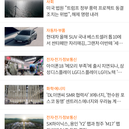
사회
미국 법원 "트럼프 정부 풍력 프로젝트 동결
조치는 위법", 해제 명령 내려
자동차·부품
현대차 올해 SUV 국내 베스트셀러 톱10에
서 싼타페만 자리매김, 그랜저·아반떼 '세단
쌍끌이'로 내수 방어
전자·전기·정보통신
아이폰18 '메모리 부족'에 출시 지연되나, 삼
성디스플레이 LG디스플레이 LG이노텍 '탈
애플' 수익 다각화 속도
화학·에너지
'DL이앤씨 SMR 협력사' X에너지, '한수원 포
스코 동맹' 센트러스에너지와 우라늄 계약
체결
전자·전기·정보통신
SK하이닉스, 용인 'Y2' 팹과 청주 'M17' 팹