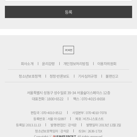
PC버전
회사소개
윤리강령
개인정보처리방침
이용자위원회
청소년보호정책
정정·반론보도
기사심의규정
불편신고
서울특별시 성동구 성수일로 39-34 서울숲더스페이스 12층
대표전화 : 1800-6522
팩스 : 070-4015-8658
편집국 : 070-4010-8512
사업본부 : 070-4010-7078
등록번호 : 서울 아 02897
제호 : 비즈니스포스트
등록일: 2013.11.13
발행·편집인 : 강석운
발행일자: 2013년 12월 2일
청소년보호책임자 : 강석운
ISSN : 2636-171X
Copyright ⓒ
B
USINESSPOST
. All rights reserved.