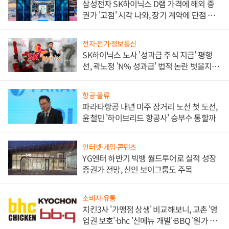
삼성전자 SK하이닉스 D램 가격에 해외 증
권가 '고점' 시각 나와, 장기 계약에 단점 부
각
전자·전기·정보통신
SK하이닉스 노사 '성과급 주식 지급' 평행
선, 곽노정 'N% 성과급' 법적 논란 벗을지 주
목
항공·물류
파라타항공 내년 미주 장거리 노선 첫 도전,
윤철민 '하이브리드 항공사' 승부수 통할까
인터넷·게임·콘텐츠
YG엔터 하반기 빅뱅 월드투어로 실적 성장
증권가 전망, 신인 보이그룹도 주목
소비자·유통
치킨3사 '가맹점 상생' 비교해보니, 교촌 '영
업권 보호'·bhc '신메뉴 개발'·BBQ '원가 부