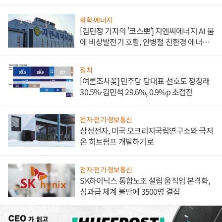
담'
화학·에너지
[김민정 기자의 '코스뽀'] 지엔씨에너지 AI 붐
에 비상발전기 호황, 안병철 친환경 에너지
발전전문기업 향한다
정치
[여론조사꽃] 민주당 당대표 선호도 정청래
30.5%·김민석 29.6%, 0.9%p 초접전
전자·전기·정보통신
삼성전자, 미국 오크리지국립연구소와 극저
온 히트펌프 개발하기로
전자·전기·정보통신
SK하이닉스 통합노조 설립 움직임 본격화,
성과급 체계 불만에 3500명 결집