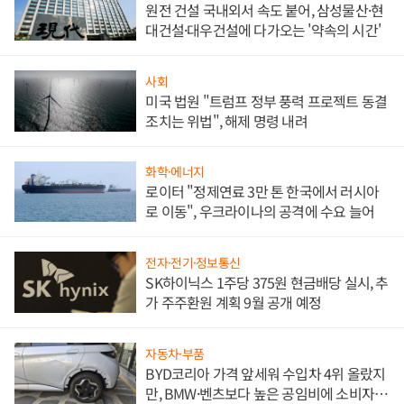
원전 건설 국내외서 속도 붙어, 삼성물산·현
대건설·대우건설에 다가오는 '약속의 시간'
사회
미국 법원 "트럼프 정부 풍력 프로젝트 동결
조치는 위법", 해제 명령 내려
화학·에너지
로이터 "정제연료 3만 톤 한국에서 러시아
로 이동", 우크라이나의 공격에 수요 늘어
전자·전기·정보통신
SK하이닉스 1주당 375원 현금배당 실시, 추
가 주주환원 계획 9월 공개 예정
자동차·부품
BYD코리아 가격 앞세워 수입차 4위 올랐지
만, BMW·벤츠보다 높은 공임비에 소비자