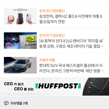
불만 폭발
전자·전기·정보통신
삼성전자, 갤럭시Z 폴드8 사전예약 개통 8
월31일까지 연장
전자·전기·정보통신
[AI 뭉쳐야 산다⑧] LG·엔비디아 '피지컬 AI'
동맹 강화, 구광모 제조·데이터·기술 결집
해 종합 로보틱스 기업으로
자동차·부품
현대차 SUV 국내 베스트셀러 톱10에서 사
라진다, 정의선 그랜저·아반떼 '세단 쌍끌
이'로 내수 방어
기사댓글
0
개