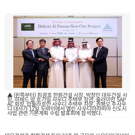
▲ (왼쪽부터) 최광호 한화건설 사장, 박창민 대우건설 사
장, 마제드 알 호가일 사우디 주택부 장관, 술라이만 SAP
AC 회장, 압둘라흐만 사우디 주택부 자문, 권평오 주사우
디 대사가 12일 두바이에서 열린 사우디아라비아 신도시
사업 관련 기본계획 수립 발표회에 참석했다.