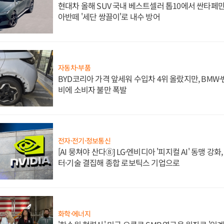
현대차 올해 SUV 국내 베스트셀러 톱10에서 싼타페만
아반떼 '세단 쌍끌이'로 내수 방어
자동차·부품
BYD코리아 가격 앞세워 수입차 4위 올랐지만, BMW
비에 소비자 불만 폭발
전자·전기·정보통신
[AI 뭉쳐야 산다⑧] LG·엔비디아 '피지컬 AI' 동맹 강
터·기술 결집해 종합 로보틱스 기업으로
화학·에너지