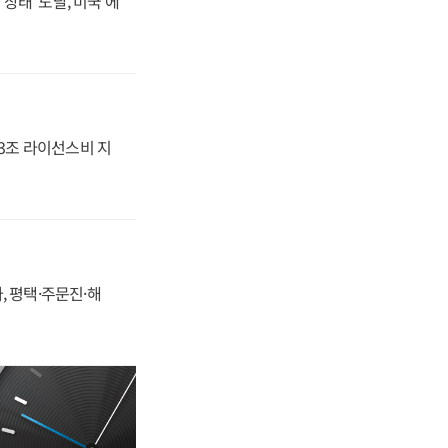
상태' 도달, 미국 에
.3조 라이선스비 지
, 평택·주문진·해