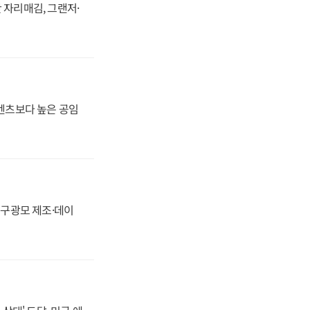
 자리매김, 그랜저·
·벤츠보다 높은 공임
화, 구광모 제조·데이