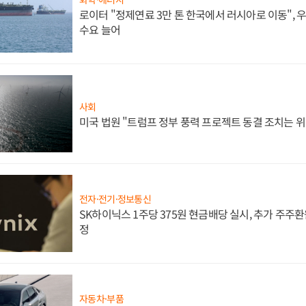
로이터 "정제연료 3만 톤 한국에서 러시아로 이동",
수요 늘어
사회
미국 법원 "트럼프 정부 풍력 프로젝트 동결 조치는 위
전자·전기·정보통신
SK하이닉스 1주당 375원 현금배당 실시, 추가 주주환
정
자동차·부품