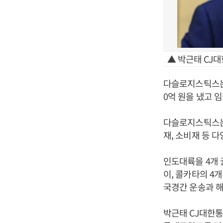
▲ 박근태 CJ대
다슬로지스틱스는 
0억 원을 냈고 임
다슬로지스틱스는 
재, 소비재 등 
인도대륙을 4개 
이, 콜카타의 4
국경간 운송과 
박근태 CJ대한통