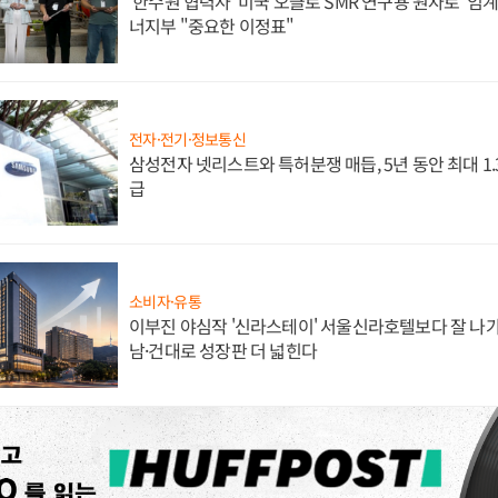
'한수원 협력사' 미국 오클로 SMR 연구용 원자로 '임계 
너지부 "중요한 이정표"
전자·전기·정보통신
삼성전자 넷리스트와 특허분쟁 매듭, 5년 동안 최대 1
급
소비자·유통
이부진 야심작 '신라스테이' 서울신라호텔보다 잘 나가
남·건대로 성장판 더 넓힌다