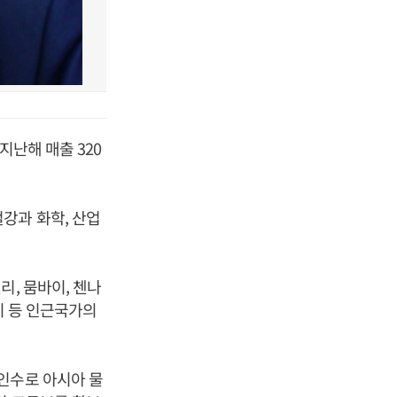
지난해 매출 320
강과 화학, 산업
리, 뭄바이, 첸나
시 등 인근국가의
인수로 아시아 물