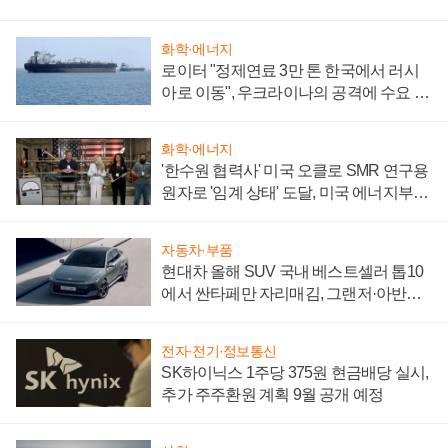
화학·에너지
로이터 "정제연료 3만 톤 한국에서 러시
아로 이동", 우크라이나의 공격에 수요 늘
어
화학·에너지
'한수원 협력사' 미국 오클로 SMR 연구용
원자로 '임계 상태' 도달, 미국 에너지부
"중요한 이정표"
자동차·부품
현대차 올해 SUV 국내 베스트셀러 톱10
에서 싼타페만 자리매김, 그랜저·아반떼
'세단 쌍끌이'로 내수 방어
전자·전기·정보통신
SK하이닉스 1주당 375원 현금배당 실시,
추가 주주환원 계획 9월 공개 예정