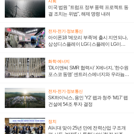
사회
미국 법원 "트럼프 정부 풍력 프로젝트 동
결 조치는 위법", 해제 명령 내려
전자·전기·정보통신
아이폰18 '메모리 부족'에 출시 지연되나,
삼성디스플레이 LG디스플레이 LG이노
텍 '탈애플' 수익 다각화 속도
화학·에너지
'DL이앤씨 SMR 협력사' X에너지, '한수원
포스코 동맹' 센트러스에너지와 우라늄
계약 체결
전자·전기·정보통신
SK하이닉스, 용인 'Y2' 팹과 청주 'M17' 팹
건설에 54조 투자 결정
정치
AI시대 맞아 25년 만에 전력산업 구조개