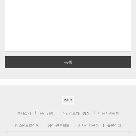
PC버전
회사소개
윤리강령
개인정보처리방침
이용자위원회
청소년보호정책
정정·반론보도
기사심의규정
불편신고