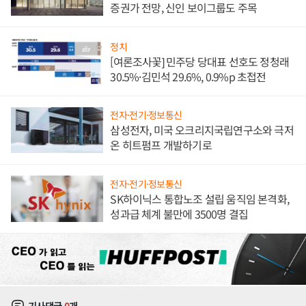
증권가 전망, 신인 보이그룹도 주목
정치
[여론조사꽃] 민주당 당대표 선호도 정청래
30.5%·김민석 29.6%, 0.9%p 초접전
전자·전기·정보통신
삼성전자, 미국 오크리지국립연구소와 극저
온 히트펌프 개발하기로
전자·전기·정보통신
SK하이닉스 통합노조 설립 움직임 본격화,
성과급 체계 불만에 3500명 결집
기사댓글
0
개