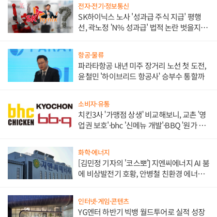
전자·전기·정보통신
SK하이닉스 노사 '성과급 주식 지급' 평행
선, 곽노정 'N% 성과급' 법적 논란 벗을지 주
목
항공·물류
파라타항공 내년 미주 장거리 노선 첫 도전,
윤철민 '하이브리드 항공사' 승부수 통할까
소비자·유통
치킨3사 '가맹점 상생' 비교해보니, 교촌 '영
업권 보호'·bhc '신메뉴 개발'·BBQ '원가 부
담'
화학·에너지
[김민정 기자의 '코스뽀'] 지엔씨에너지 AI 붐
에 비상발전기 호황, 안병철 친환경 에너지
발전전문기업 향한다
인터넷·게임·콘텐츠
YG엔터 하반기 빅뱅 월드투어로 실적 성장